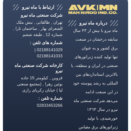
ارتباط با ماه نیرو
شرکت صنعتی ماه نیرو
تهران , طالقانی , نبش ملک
درباره ماه نیرو
الشعرای بهار , ساختمان تارا ,
ماه نیرو با بیش از ۴۳ سال
شماره 12 , طبقه ششم
سابقه درخشان در صنعت
شماره های تلفن :
برق كشور و به عنوان
02188141029 |
02188141033
تنها تولید كننده ژنراتورهای
کارخانه شرکت صنعتی ماه
صنعتی در ایران و منطقه، با
نیرو
بالاترین استانداردهای بین
قزوین , کیلومتر 15 جاده
المللی به رشد پیوسته خود
بوئین زهرا , (مجتمع صنعتی
لیا ) خیابان زکریای رازی
در این صنعت ادامه
شماره تلفن :
می‌دهد.شركت صنعتی ماه
02833453266
نیرو در سال ١٣٦٣
خورشیدی، با تولید
ژنراتورهای برق مقیاس