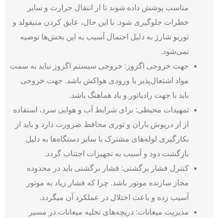
مناسب پوشش داده شوند تا از انتقال حرارت و سایر
خطرات جلوگیری شود. با این حال، عایق کردن منیفولد و
توربو شارژ به دلیل احتمال آسیب به این بخش­‌ها توصیه
نمی‌شود.
جهت خروجی اگزوز: خروجی سیستم اگزوز نباید به سمت
مواد اشتعال‌پذیر یا ورودی هواکش باشد. جهت خروجی
باید با جهت رادیاتور و باد هماهنگ باشد.
تمهیدات محیطی: برای شرایط آب و هوایی سرد، استفاده
از از درپوش باران و توری محافظ ضرورت دارد و باید از
بکارگیری لوله‌های مشترک با سایر دستگاه‌ها به دلیل
بازگشت دود و آسیب به تجهیزات اجتناب گردد.
کنترل فشار برگشتی: فشار برگشتی باید در محدوده
مجاز سازنده موتور باشد. چرا که فشار زیاد به موتور
آسیب زده و باعث اختلال در عملکرد آن می­گردد.
مدیریت میعانات: دریچه‌های تخلیه میعانات در مسیر