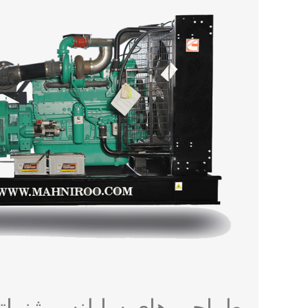
طراحی های سایلنسر ژنرات