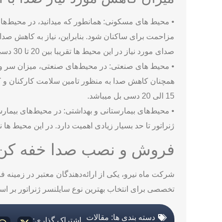
• محیط ­های مسکونی: همانطور که میدانید، در محیط‌های
مزاحمت برای ساکنان شود. بنابراین، نیاز به کاهش صدا
صدای مورد نیاز در این محیط ها تقریبا بین 20 تا 30 دسی بل می­باشد.
• محیط های صنعتی: در محیط‌های صنعتی، میزان سر و ص
همچنان کاهش صدا به منظور تامین سلامت کارکنان و 
15 الی 20 دسی بل می­باشد.
• محیط‌های بیمارستانی و بهداشتی: در محیط‌های بیما
ژنراتور تا حد بسیار زیادی اهمیت دارد. در این محیط­ ها نیز صدا خفه ک
فروش و نصب صدا خفه کن ژ
شرکت ماه نیرو، یکی از ارائه‌دهندگان معتبر در زمینه ف
تخصصی برای انتخاب بهترین نوع سایلنسر ژنراتور بر ا
دسته بندی ها:
مقالات
اشتراک گذاری: