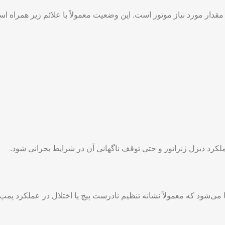
ر مهم است. این کار می ‌تواند از سایر قطعات سیستم سوخت ‌رسانی د
ی در خرابی پیچ برگشت گازوئیل
به دو حالت کلی تقسیم می‌شود:
کم‌سوختی
و
پرسوختی
. تشخیص صحیح 
قدار مورد نیاز موتور است. این وضعیت معمولاً با علائم زیر همراه ا