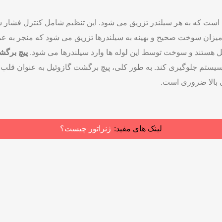
پیچ برگشت گازوئیل (به انگلیسی:Fuel Injection Pump ) یک قطعه کلیدی در سیستم سوخت ‌رسانی
 برآورده می‌ نماید. در ادامه با علائم خرابی پیچ برگشت گازوئیل و نک
ز طریق سیستم فشار سوخت، سوخت را از مخزن سوخت به پمپ سوخت 
ئیل مسئول تنظیم فشار سوخت و زمان تزریق آن به سیلندرها است.
ست که به هر سیلندر تزریق می ‌شود. این تنظیم شامل کنترل فشار 
ان سوخت صحیح و بهینه به سیلندرها تزریق می ‌شود که منجر به عملکرد
 هستند و سوخت توسط این لوله‌ ها وارد سیلندرها می ‌شود.
پیچ برگش
ر سیستم جلوگیری کند. به طور کلی، پیچ برگشت گازوئیل به عنوان ق