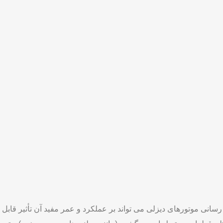
.
اهمیت بالایی برخوردار است. در صورتی که علائم خرابی مذکور را تجر
یابی و تعمیرات لازم انجام شود.
لینک های مفید:
ژنراتور استمفورد