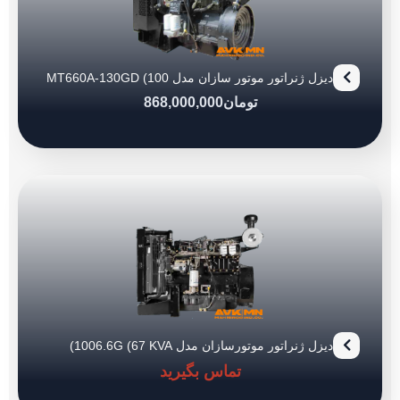
دیزل ژنراتور موتور سازان مدل MT660A-130GD (100
KVA)
تومان
868,000,000
دیزل ژنراتور موتورسازان مدل 1006.6G (67 KVA)
تماس بگیرید