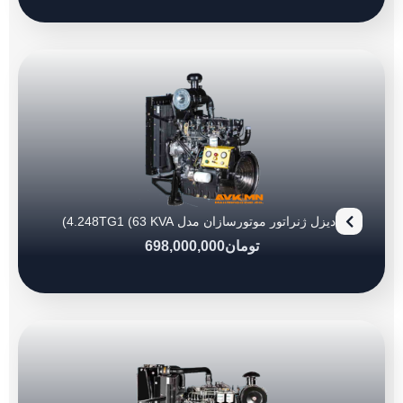
دیزل ژنراتور موتورسازان مدل 4.248TG1 (63 KVA)
تومان
698,000,000