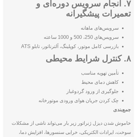
۷. انجام سرویس دوره‌ای و
تعمیرات پیشگیرانه
سرویس‌های ماهانه
سرویس‌های 250، 500 و 1000 ساعته
بازرسی کامل موتور، کوپلینگ، آلترناتور، تابلو ATS
۸. کنترل شرایط محیطی
تأمین تهویه مناسب
کاهش دمای محیط
جلوگیری از ورود گردوغبار
چک کردن جریان هوای ورودی موتورخانه
جمع‌بندی
خاموش شدن دیزل ژنراتور زیر بار می‌تواند ناشی از مشکلات
سوخت، ایرادات الکتریکی، خرابی سنسورها، افزایش دما،