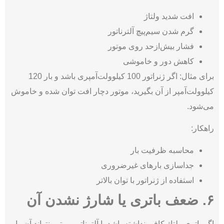
افت شدید ولتاژ
گرم شدن سیم‌پیچ آلترناتور
فشار بیش‌ازحد روی موتور
کاهش دور و خاموشی
برای مثال: اگر ژنراتور 100 کیلوولت‌آمپری باشد و بار 120
کیلوولت‌آمپر از آن بگیرید، موتور دچار افت توان شده و خاموش
می‌شود.
راهکار:
محاسبه ظرفیت بار
جداسازی بارهای غیرضروری
استفاده از ژنراتور با توان بالاتر
۶. ضعف باتری یا شارژ نشدن آن
اگر باتری ولتاژ کافی نداشته باشد یا آلترناتور موتور نتواند آن را