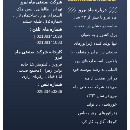
شرکت صنعتی ماه نیرو
تهران , طالقانی , نبش ملک
درباره ماه نیرو
الشعرای بهار , ساختمان تارا ,
ماه نیرو با بیش از ۴۳ سال
شماره 12 , طبقه ششم
سابقه درخشان در صنعت
شماره های تلفن :
برق كشور و به عنوان
02188141029 |
02188141033
تنها تولید كننده ژنراتورهای
کارخانه شرکت صنعتی ماه
صنعتی در ایران و منطقه، با
نیرو
بالاترین استانداردهای بین
قزوین , کیلومتر 15 جاده
المللی به رشد پیوسته خود
بوئین زهرا , (مجتمع صنعتی
لیا ) خیابان زکریای رازی
در این صنعت ادامه
شماره تلفن :
می‌دهد.شركت صنعتی ماه
02833453266
نیرو در سال ١٣٦٣
خورشیدی، با تولید
ژنراتورهای برق مقیاس
كوچك آغاز به كار كرد.