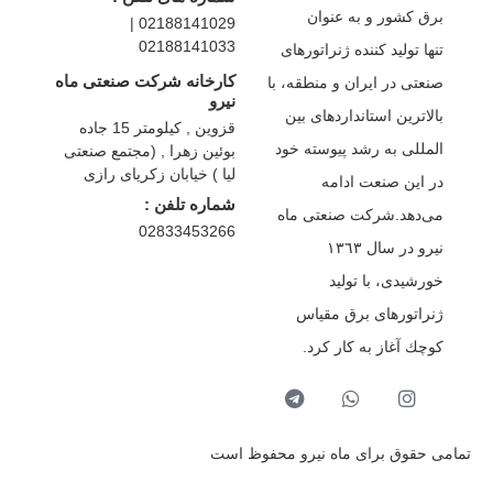
برق كشور و به عنوان
02188141029 |
02188141033
تنها تولید كننده ژنراتورهای
کارخانه شرکت صنعتی ماه
صنعتی در ایران و منطقه، با
نیرو
بالاترین استانداردهای بین
قزوین , کیلومتر 15 جاده
المللی به رشد پیوسته خود
بوئین زهرا , (مجتمع صنعتی
لیا ) خیابان زکریای رازی
در این صنعت ادامه
شماره تلفن :
می‌دهد.شركت صنعتی ماه
02833453266
نیرو در سال ١٣٦٣
خورشیدی، با تولید
ژنراتورهای برق مقیاس
كوچك آغاز به كار كرد.
تمامی حقوق برای ماه نیرو محفوظ است