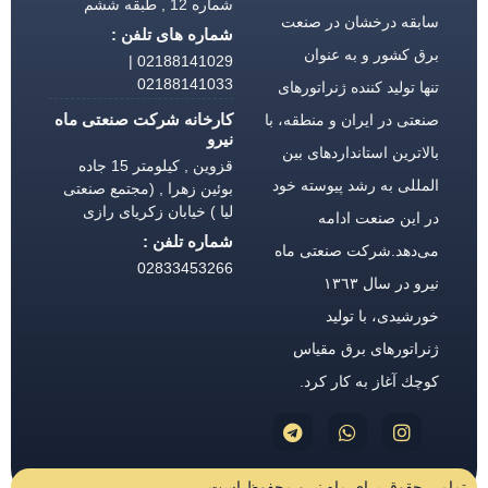
شماره 12 , طبقه ششم
سابقه درخشان در صنعت
شماره های تلفن :
برق كشور و به عنوان
02188141029 |
02188141033
تنها تولید كننده ژنراتورهای
کارخانه شرکت صنعتی ماه
صنعتی در ایران و منطقه، با
نیرو
بالاترین استانداردهای بین
قزوین , کیلومتر 15 جاده
المللی به رشد پیوسته خود
بوئین زهرا , (مجتمع صنعتی
لیا ) خیابان زکریای رازی
در این صنعت ادامه
شماره تلفن :
می‌دهد.شركت صنعتی ماه
02833453266
نیرو در سال ١٣٦٣
خورشیدی، با تولید
ژنراتورهای برق مقیاس
كوچك آغاز به كار كرد.
تمامی حقوق برای ماه نیرو محفوظ است