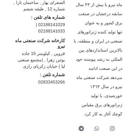
الشعرای بهار , ساختمان تارا ,
ماه نیرو با بیش از ۴۳ سال
شماره 12 , طبقه ششم
سابقه درخشان در صنعت
شماره های تلفن :
برق كشور و به عنوان
02188141029 |
02188141033
تنها تولید كننده ژنراتورهای
کارخانه شرکت صنعتی ماه
صنعتی در ایران و منطقه، با
نیرو
بالاترین استانداردهای بین
قزوین , کیلومتر 15 جاده
المللی به رشد پیوسته خود
بوئین زهرا , (مجتمع صنعتی
لیا ) خیابان زکریای رازی
در این صنعت ادامه
شماره تلفن :
می‌دهد.شركت صنعتی ماه
02833453266
نیرو در سال ١٣٦٣
خورشیدی، با تولید
ژنراتورهای برق مقیاس
كوچك آغاز به كار كرد.