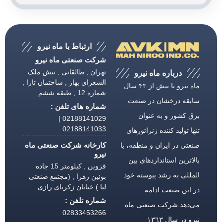
ارتباط با ماه نیرو
شرکت صنعتی ماه نیرو
تهران , طالقانی , نبش ملک
درباره ماه نیرو
الشعرای بهار , ساختمان تارا ,
ماه نیرو با بیش از ۴۳ سال
شماره 12 , طبقه ششم
سابقه درخشان در صنعت
شماره های تلفن :
برق كشور و به عنوان
02188141029 |
02188141033
تنها تولید كننده ژنراتورهای
کارخانه شرکت صنعتی ماه
صنعتی در ایران و منطقه، با
نیرو
بالاترین استانداردهای بین
قزوین , کیلومتر 15 جاده
المللی به رشد پیوسته خود
بوئین زهرا , (مجتمع صنعتی
لیا ) خیابان زکریای رازی
در این صنعت ادامه
شماره تلفن :
می‌دهد.شركت صنعتی ماه
02833453266
نیرو در سال ١٣٦٣