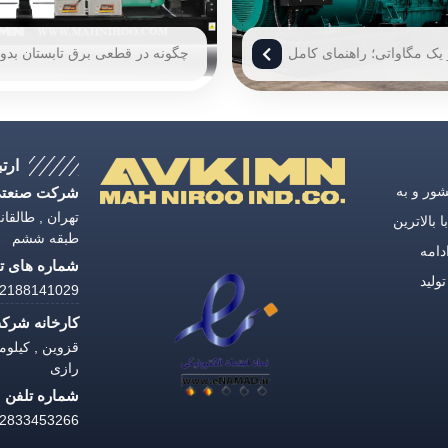
 یک مگاواتی؛ راهنمای کامل
چگونه در قطعی برق تابستان بدو
، مشخصات فنی و قیمت
دغدغه باشیم؟ (راهنمای ۱۴۰۵)
ژنراتور 1 مگاوات
ارتب
ق كشور و به
شرکت صنعتی 
 بالاترین
طبقه ششم
دامه
شماره های تل
شیدی، با تولید
188141029 | 02188141033
کارخانه شرکت
رازی
شماره تلفن :
2833453266