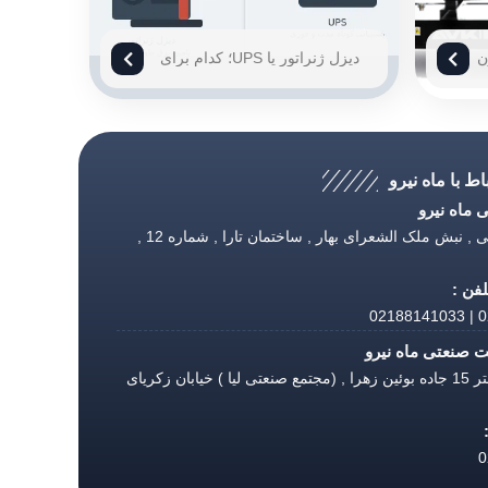
ن
دیزل ژنراتور یا UPS؛ کدام برای
قطعی برق مناسب‌تر است؟
اط با ماه نیرو
ماه نیرو
تهران , طالقانی , نبش ملک الشعرای بهار , ساختمان تارا , شماره 12 ,
فن :
02
 صنعتی ماه نیرو
قزوین , کیلومتر 15 جاده بوئین زهرا , (مجتمع صنعتی لیا ) خیابان زکریای
0