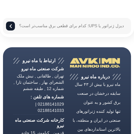
دیزل ژنراتور یا UPS؛ کدام برای قطعی برق مناسب‌تر است؟
ارتباط با ماه نیرو
شرکت صنعتی ماه نیرو
تهران , طالقانی , نبش ملک
درباره ماه نیرو
الشعرای بهار , ساختمان تارا ,
ماه نیرو با بیش از ۴۳ سال
شماره 12 , طبقه ششم
سابقه درخشان در صنعت
شماره های تلفن :
برق كشور و به عنوان
02188141029 |
02188141033
تنها تولید كننده ژنراتورهای
کارخانه شرکت صنعتی ماه
صنعتی در ایران و منطقه، با
نیرو
بالاترین استانداردهای بین
قزوین , کیلومتر 15 جاده