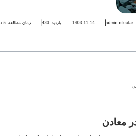
admin-niloofar
1403-11-14
بازدید: 433
زمان مطالعه: 5 دقیقه
دن
در معادن