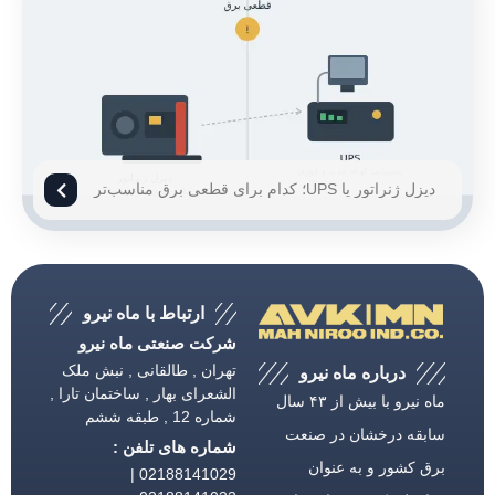
دیزل ژنراتور یا UPS؛ کدام برای قطعی برق مناسب‌تر
است؟
ارتباط با ماه نیرو
شرکت صنعتی ماه نیرو
تهران , طالقانی , نبش ملک
درباره ماه نیرو
الشعرای بهار , ساختمان تارا ,
ماه نیرو با بیش از ۴۳ سال
شماره 12 , طبقه ششم
سابقه درخشان در صنعت
شماره های تلفن :
برق كشور و به عنوان
02188141029 |