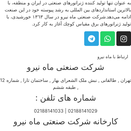
به عنوان تنها تولید كننده ژنراتورهای صنعتی در ایران و منطقه، با
بالاترین استانداردهای بین المللی به رشد پیوسته خود در این صنعت
ادامه می‌دهد.شركت صنعتی ماه نیرو در سال ١٣٦٣ خورشیدی، با
تولید ژنراتورهای برق مقیاس كوچك آغاز به كار كرد.
ارتباط با ماه نیرو
شرکت صنعتی ماه نیرو
تهران , طالقانی , نبش ملک الشعرای بهار , ساختمان تارا , شماره 12
, طبقه ششم
شماره های تلفن :
02188141029 | 02188141033
کارخانه شرکت صنعتی ماه نیرو