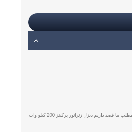
آیا قصد خرید دیزل ژنراتور پرکینز را دارید؟ بهتر است قبل از خرید اطلاعات خود را در مورد این موتور برق تکمیل کنید. در این مطلب ما قصد داریم دیزل ژنراتور پرکینز 200 کیلو وات