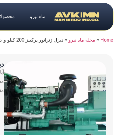
ماه نیرو
محصولا
Home
»
مجله ماه نیرو
»
دیزل ژنراتور پرکینز 200 کیلو وات
دیز
آی
مق