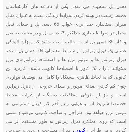
دسی بل سنجیده می شود، یکی از دغدغه های کارشناسان
محیط زیست در بهینه کردن شرایط زندگی است. به عنوان مثال
میزان استاندارد صدا برای خواب 65 دسی بل و صدای قابل
تحمل در شرایط بیداری حداکثر 75 دسی بل و در محیط صنعتی
و کار 85 دسی بل است. جالب است بدانید که میزان آلودگی
صوتی یک دیزل ژنراتور در شرایط معمولی 104 دسی بل است.
دیزل ژنراتور ها و موتور برق ها و اصطلاحا ژنراتورهای برق
میتوانند دارای یک کاور یا اصطلاحا کانوپی باشند. کاربرد این
کانوپی که به لحاظ ظاهری دستگاه را کامل می پوشانند مواردی
چون کم کردن صدای موتور و صدای خروجی از دیزل ژنراتور
است و نیز از طرفی محافظت دستگاه از شرایط محیط
خصوصا شرایط آب و هوایی و در آخر کم کردن دسترسی به
موتور برق خواهد بود. طراحی و ساخت کانوپی موضوع مهمی
است که روی عملکرد دیزل ژنراتور به طور مستقیم اثر می
گذارد، و در طراحی
کانوپی
میزان مساحت ورودی و خروجی