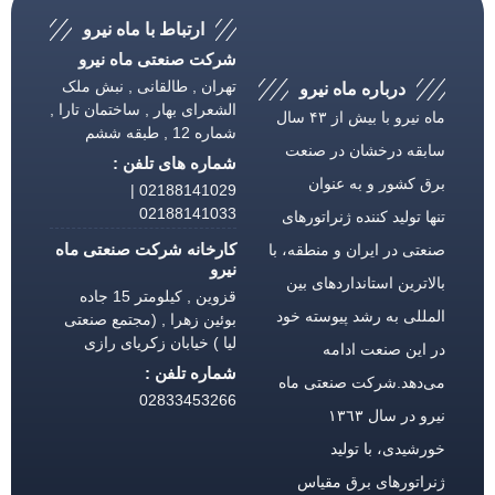
ارتباط با ماه نیرو
شرکت صنعتی ماه نیرو
تهران , طالقانی , نبش ملک
درباره ماه نیرو
الشعرای بهار , ساختمان تارا ,
ماه نیرو با بیش از ۴۳ سال
شماره 12 , طبقه ششم
سابقه درخشان در صنعت
شماره های تلفن :
برق كشور و به عنوان
02188141029 |
02188141033
تنها تولید كننده ژنراتورهای
کارخانه شرکت صنعتی ماه
صنعتی در ایران و منطقه، با
نیرو
بالاترین استانداردهای بین
قزوین , کیلومتر 15 جاده
المللی به رشد پیوسته خود
بوئین زهرا , (مجتمع صنعتی
لیا ) خیابان زکریای رازی
در این صنعت ادامه
شماره تلفن :
می‌دهد.شركت صنعتی ماه
02833453266
نیرو در سال ١٣٦٣
خورشیدی، با تولید
ژنراتورهای برق مقیاس