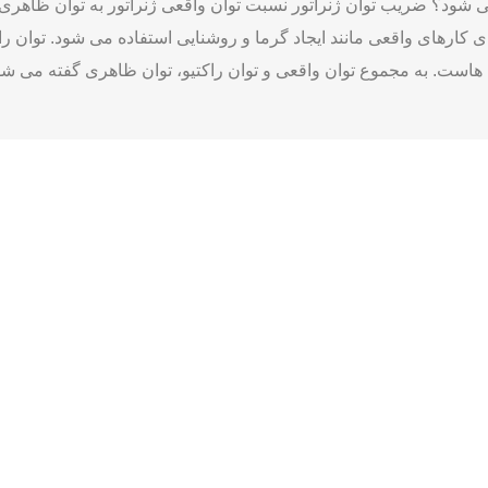
‌شود؟ ضریب توان ژنراتور نسبت توان واقعی ژنراتور به توان ظاهری 
چرا ضریب توان در ژنراتور مهم است و چگونه کنترل می ‌شود؟ ضریب تو
در دیزل ژنراتورها، ضریب توان مناسب معمولا باید بالای 0.8 باشد. ضریب توان پایین می ‌تواند به معن
رهای دیزلی می ‌تواند از طریق نصب خازن ‌ها انجام گیرد. این عمل باع
ا کارایی بیشتری عمل کند و از بروز مشکلاتی مانند افزایش دما و بار رو