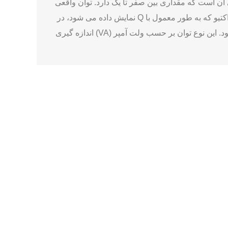
آن است که مقداری بین صفر تا یک دارد. توان واقعی
یا توان اکتیو (مفید) بخشی از توان الکتریکی است که برای کارهای واقعی مانند ایجاد گرما و روشنایی استفاده می شود. توان راکتیو که به طور معمول با Q نمایش داده می شود، در
واقع مجموع توان های مصرف شده در خازن ها و سلف هاست. به مجموع توان واقعی و توان راکتیو، توان ظاهری گفته می شود. این نوع توان بر حسب ولت آمپر (VA) اندازه گیری
ان(Power Factor) در ژنراتورهای دیزلی، به میزان کارایی تبدیل انرژی الکتریکی به کار مفید اشاره دارد. این
ضریب میتواند بین -1 و 1 متغیر باشد و نشان‌ دهنده میزان بار مقاومتی (Real Power) نسبت به بار ظاهری (Apparent Power) است. زیرساخت این مفهوم، با استفاده از توان
ی بار راکتیو بالا و در نتیجه اتلاف انرژی باشد که به کاهش کارایی و افزایش هزینه
ث بالا بردن توان راکتیو و بهبود کارایی سیستم می
ی عایق ‌ها جلوگیری شود. علاوه بر این، ضریب توان