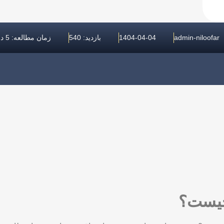
admin-niloofar
1404-04-04
بازدید: 540
زمان مطالعه: 5 دقیقه
چیست؟