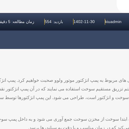
kiuadmin
1402-11-30
بازدید: 554
زمان مطالعه: 5 دقیقه
له درباره تایم پمپ گازوئیل ولوو n10 و خرابی های مربوط به پمپ انژکتور موتور ولوو صحبت خ
م تزریق مستقیم سوخت استفاده می ‌نمایند که در آن پمپ انژکتور نقش
 سوخت و انژکتور است، طراحی می شود. این پمپ انژکتورها توسط سیس
ه ابتدا سوخت از مخزن سوخت جمع ‌آوری می‌ شود و به داخل پمپ س
 می‌کند که در زمان مناسب و با دقت به سیلندرها برسد.