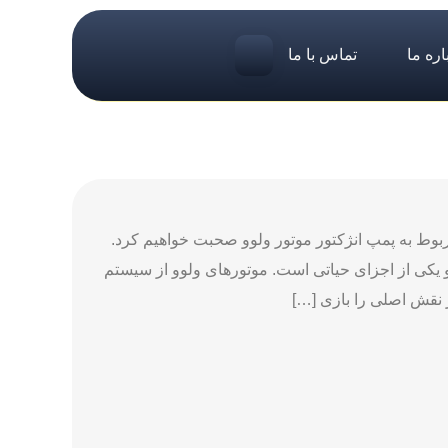
اره ما
تماس با ما
پمپ گازوئیل ولوو n10 و خرابی های مربوط به پمپ انژکتور موتور ولوو صحبت خواهیم کرد.
یکی از اجزای حیاتی است. موتورهای ولوو از سیستم
 نقش اصلی را بازی […]