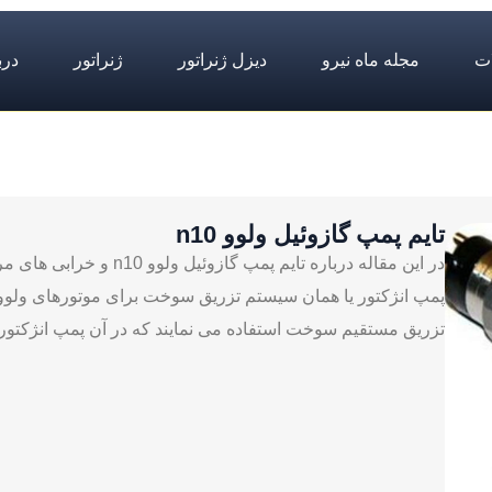
ت
مجله ماه نیرو
دیزل ژنراتور
ژنراتور
درب
تایم پمپ گازوئیل ولوو n10
در این مقاله درباره تایم 
پمپ انژکتور یا همان سیستم تزریق سوخت برای موتورهای ولوو 
تزریق مستقیم سوخت استفاده می ‌نمایند که در آن پمپ انژکتور