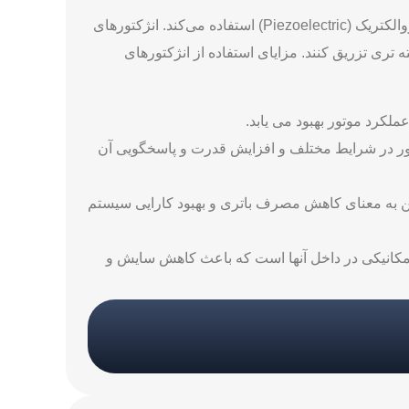
یک نکته مهم در مورد قطعه انژکتور موتورهای VOLVO، این است که شرکت VOLVO برای برخی از مدل ‌ها از انژکتورهای پیزوالکتریک (Piezoelectric) استفاده می‌کند. انژکتورهای
 تری تزریق کنند. مزایای استفاده از انژکتورهای
لکرد موتور بهبود می‌ یابد.
وتور در شرایط مختلف و افزایش قدرت و پاسخگویی آن
ین به معنای کاهش مصرف باتری و بهبود کارایی سیستم
س مکانیکی در داخل آنها است که باعث کاهش سایش و