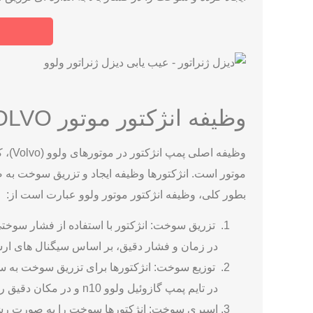
وظیفه انژکتور موتور VOLVO چیست؟
وظیف
موتور است. انژکتورها وظیفه ایجاد و تزریق سوخت به صو
بطور کلی، وظیفه انژکتور موتور ولوو عبارت است از:
تزریق سوخت: انژکتور با استفاده از فشار سوخ
در زمان و فشار دقیق، بر اساس سیگنال ‌های ارس
توزیع سوخت: انژکتورها برای تزریق سوخت به سیل
در تایم پمپ گازوئیل ولوو n10 و در مکان دقیق را می ‌دهد؛ تا سوخت به طور یکنواخت در سیلندرها توزیع شود.
اسپری سوخت: انژکتورها سوخت را به صورت رشته ‌