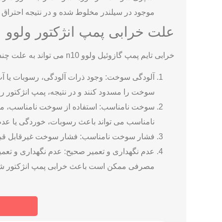
موجود در سیلندر مخلوط شده و در نتیجه احتراق ا
علت خرابی پمپ انژکتور ولوو
خرابی تایم پمپ گازوئیل ولوو n10 می‌ تواند به علت چندین عامل مختلف رخ دهد. در زیر، برخی از علل رایج برای خرابی پمپ انژکتور در موتورهای ولوو را ذکر می‌کنیم:
آلودگی سوخت: وجود ذرات آلودگی، رسوبات یا آب د
سوخت را مسدود کنند و در نتیجه، پمپ انژکتور را
سوخت نامناسب: استفاده از سوخت نامناسب، مان
نامناسب می ‌تواند باعث رسوبات، خوردگی یا ع
فشار سوخت نامناسب: فشار سوخت غیرقابل قبول ی
عدم نگهداری و تعمیر صحیح: عدم نگهداری و تعمیر
مصرفی ممکن است باعث خرابی پمپ انژکتور شو