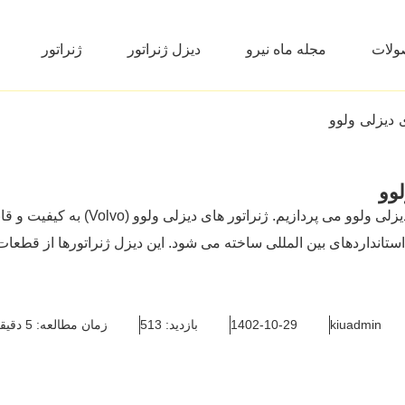
ولات
مجله ماه نیرو
دیزل ژنراتور
ژنراتور
دیزلی ولوو
وو
در این مقاله به بررسی مشخات فنی ژنراتو
ستانداردهای بین ‌المللی ساخته می ‌شود. این دیزل ژنراتورها از قطعات ب
kiuadmin
1402-10-29
بازدید: 513
زمان مطالعه: 5 دقیقه