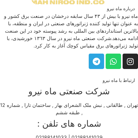
درباره ماه نیرو
ماه نیرو با بیش از ۴۳ سال سابقه درخشان در صنعت برق كشور و
به عنوان تنها تولید كننده ژنراتورهای صنعتی در ایران و منطقه، با
بالاترین استانداردهای بین المللی به رشد پیوسته خود در این صنعت
ادامه می‌دهد.شركت صنعتی ماه نیرو در سال ١٣٦٣ خورشیدی، با
تولید ژنراتورهای برق مقیاس كوچك آغاز به كار كرد.
ارتباط با ماه نیرو
شرکت صنعتی ماه نیرو
تهران , طالقانی , نبش ملک الشعرای بهار , ساختمان تارا , شماره 12
, طبقه ششم
شماره های تلفن :
02188141029 | 02188141033