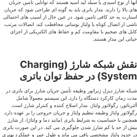
آنها از نوع اسیدی یا سیلد لید اسید هستند که توانایی تأمین جریان
‌های بالا را دارند. مدار باتری باید به گونه ‌ای طراحی شود که جریان
استارت به حد کافی تامین شود. در عین حال از آسیب ‌های احتمالی
ناشی از اتصال کوتاه یا ولتاژ نوسانی محافظت کند. اتصالات مرتب،
کابل‌ های ضخیم با مقاومت کم و حفاظ‌ های الکتریکی از اجزای
حیاتی این مدار هستند.
نقش شبکه شارژ (Charging
System) در حفظ توان باتری
شبکه شارژ دیزل ژنراتور وظیفه تأمین جریان شارژ برای باتری در
مدت زمان کارکرد دستگاه را دارد. این سیستم معمولاً شامل
آلترناتور، رگولاتور ولتاژ، مدار اصلاح کننده و کنترلر شارژ است.
رگولاتور ولتاژ وظیفه تنظیم ولتاژ و جریان خروجی را بر عهده دارد.
همچنین با حساسیت به شرایط باتری (مانند دما و ولتاژ)، از شارژ
بیش از حد یا کم شارژ شدن جلوگیری می ‌کند. در این صورت باتری
در حدود ولتاژ مشخصی باقی می ‌ماند و طول عمر و عملکرد بهتری