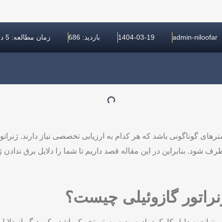
admin-niloofar
1404-03-19
بازدید: 686
زمان مطالعه: 5 دقیقه
مترهای گوناگونی باشد که هر کدام به ارزیابی تخصصی نیاز دارند. ژنرات
ف شود. بنابراین در این مقاله قصد داریم تا شما را دلایل برق ندادن ژن
ژنراتور گازوئیلی چیست؟
ی تواند به دلیل کارکرد نادرست سیستم تحریک باشد. یکی دیگر از دلای