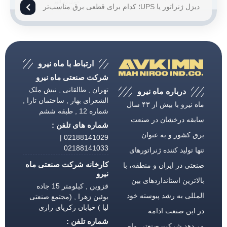
دیزل ژنراتور یا UPS؛ کدام برای قطعی برق مناسب‌تر
است؟
ارتباط با ماه نیرو
شرکت صنعتی ماه نیرو
تهران , طالقانی , نبش ملک
درباره ماه نیرو
الشعرای بهار , ساختمان تارا ,
ماه نیرو با بیش از ۴۳ سال
شماره 12 , طبقه ششم
سابقه درخشان در صنعت
شماره های تلفن :
برق كشور و به عنوان
02188141029 |
02188141033
تنها تولید كننده ژنراتورهای
کارخانه شرکت صنعتی ماه
صنعتی در ایران و منطقه، با
نیرو
بالاترین استانداردهای بین
قزوین , کیلومتر 15 جاده
المللی به رشد پیوسته خود
بوئین زهرا , (مجتمع صنعتی
لیا ) خیابان زکریای رازی
در این صنعت ادامه
شماره تلفن :
می‌دهد.شركت صنعتی ماه