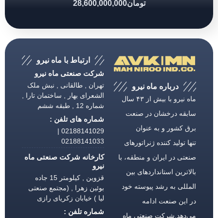
تومان
28,600,000,000
ارتباط با ماه نیرو
شرکت صنعتی ماه نیرو
تهران , طالقانی , نبش ملک
درباره ماه نیرو
الشعرای بهار , ساختمان تارا ,
ماه نیرو با بیش از ۴۳ سال
شماره 12 , طبقه ششم
سابقه درخشان در صنعت
شماره های تلفن :
برق كشور و به عنوان
02188141029 |
02188141033
تنها تولید كننده ژنراتورهای
کارخانه شرکت صنعتی ماه
صنعتی در ایران و منطقه، با
نیرو
بالاترین استانداردهای بین
قزوین , کیلومتر 15 جاده
المللی به رشد پیوسته خود
بوئین زهرا , (مجتمع صنعتی
لیا ) خیابان زکریای رازی
در این صنعت ادامه
شماره تلفن :
می‌دهد.شركت صنعتی ماه