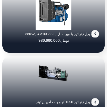
دیزل ژنراتور بادوین مدل (88KVA) 4M10G88/5
تومان
980,000,000
دیزل ژنراتور 1650 کیلو ولت آمپر پرکینز