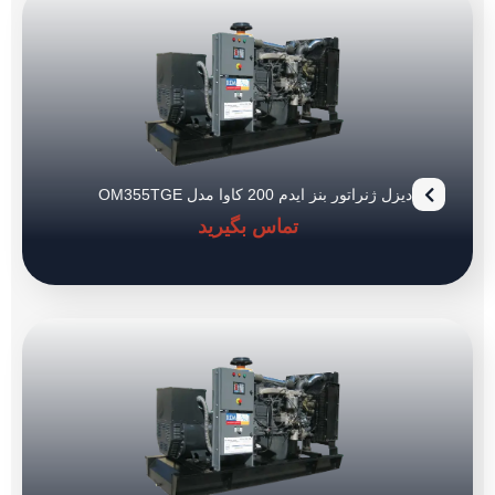
دیزل ژنراتور بنز ایدم 200 کاوا مدل OM355TGE
تماس بگیرید