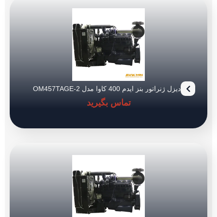
دیزل ژنراتور بنز ایدم 400 کاوا مدل OM457TAGE-2
تماس بگیرید