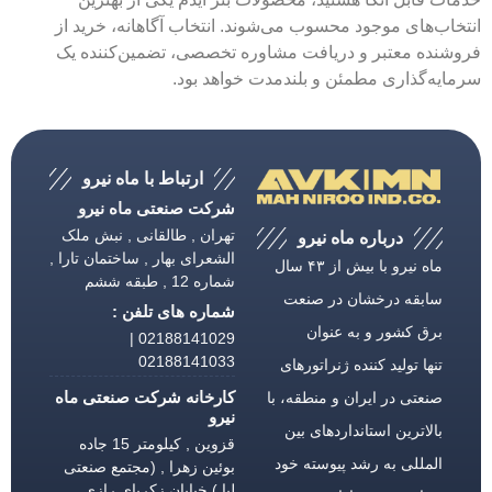
انتخاب‌های موجود محسوب می‌شوند. انتخاب آگاهانه، خرید از
فروشنده معتبر و دریافت مشاوره تخصصی، تضمین‌کننده یک
سرمایه‌گذاری مطمئن و بلندمدت خواهد بود.
ارتباط با ماه نیرو
شرکت صنعتی ماه نیرو
تهران , طالقانی , نبش ملک
درباره ماه نیرو
الشعرای بهار , ساختمان تارا ,
ماه نیرو با بیش از ۴۳ سال
شماره 12 , طبقه ششم
سابقه درخشان در صنعت
شماره های تلفن :
برق كشور و به عنوان
02188141029 |
02188141033
تنها تولید كننده ژنراتورهای
کارخانه شرکت صنعتی ماه
صنعتی در ایران و منطقه، با
نیرو
بالاترین استانداردهای بین
قزوین , کیلومتر 15 جاده
المللی به رشد پیوسته خود
بوئین زهرا , (مجتمع صنعتی
لیا ) خیابان زکریای رازی