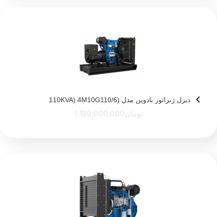
دیزل ژنراتور بادوین مدل (110KVA) 4M10G110/6
تومان
1,180,000,000