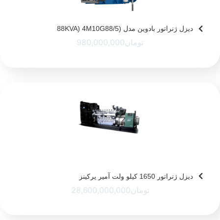
دیزل ژنراتور بادوین مدل (88KVA) 4M10G88/5
تومان
980,000,000
دیزل ژنراتور 1650 کیلو ولت آمپر پرکینز
تومان
28,600,000,000