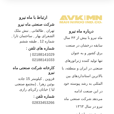
ارتباط با ماه نیرو
شرکت صنعتی ماه نیرو
تهران , طالقانی , نبش ملک
درباره ماه نیرو
الشعرای بهار , ساختمان تارا ,
ماه نیرو با بیش از ۴۳ سال
شماره 12 , طبقه ششم
سابقه درخشان در صنعت
شماره های تلفن :
برق كشور و به عنوان
02188141029 |
02188141033
تنها تولید كننده ژنراتورهای
کارخانه شرکت صنعتی ماه
صنعتی در ایران و منطقه، با
نیرو
بالاترین استانداردهای بین
قزوین , کیلومتر 15 جاده
المللی به رشد پیوسته خود
بوئین زهرا , (مجتمع صنعتی
لیا ) خیابان زکریای رازی
در این صنعت ادامه
شماره تلفن :
می‌دهد.شركت صنعتی ماه
02833453266
نیرو در سال ١٣٦٣