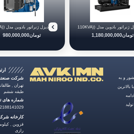
دیزل ژنراتور بادوین مدل (110KVA)
4M10G88/5
4M10G11
تومان
1,180,000,000
تومان
980,000,000
ارتب
ق كشور و به
شرکت صنعتی 
 بالاترین
طبقه ششم
دامه
شماره های تل
شیدی، با تولید
188141029 | 02188141033
کارخانه شرکت
رازی