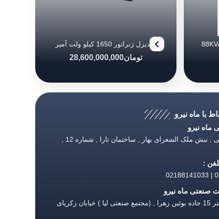
دیزل ژنراتور بادوین مدل (88KVA)
دیزل ژنراتور 1650 کیلو ولت آمپر
پرکینز
تومان
28,600,000,000
اط با ماه نیرو
ماه نیرو
تهران , طالقانی , نبش ملک الشعرای بهار , ساختمان تارا , شماره 12 ,
فن :
02
 صنعتی ماه نیرو
قزوین , کیلومتر 15 جاده بوئین زهرا , (مجتمع صنعتی لیا ) خیابان زکریای