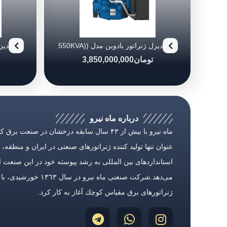
دیزل ژنراتور بادوین مدل (550KVA)
0/6
6M21G550/6
تومان
3,850,000,000
درباره ماه نیرو
ماه نیرو با بیش از ۴۳ سال سابقه درخشان در صنعت بر
عنوان تنها تولید كننده ژنراتورهای صنعتی در ایران و منطقه، با
استانداردهای بین المللی به رشد پیوسته خود در این صنعت ا
می‌دهد.شركت صنعتی ماه نیرو در سال ١٣٦٣ خور
ژنراتورهای برق مقیاس كوچك آغاز به كار كرد.