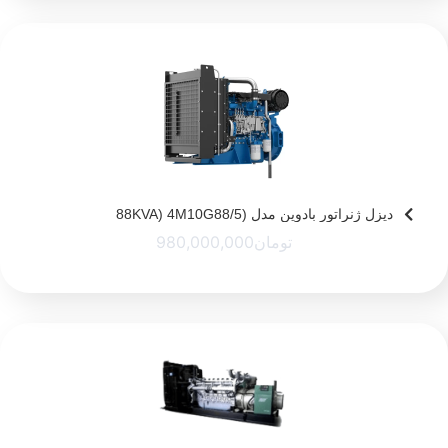
دیزل ژنراتور بادوین مدل (88KVA) 4M10G88/5
تومان
980,000,000