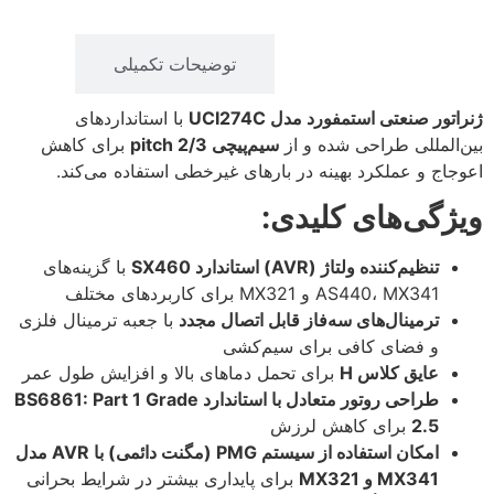
توضیحات
توضیحات تکمیلی
ژنراتور صنعتی استمفورد مدل UCI274C
با استانداردهای
بین‌المللی طراحی شده و از
سیم‌پیچی 2/3 pitch
برای کاهش
اعوجاج و عملکرد بهینه در بارهای غیرخطی استفاده می‌کند.
ویژگی‌های کلیدی:
تنظیم‌کننده ولتاژ (AVR) استاندارد SX460
با گزینه‌های
AS440، MX341 و MX321 برای کاربردهای مختلف
ترمینال‌های سه‌فاز قابل اتصال مجدد
با جعبه ترمینال فلزی
و فضای کافی برای سیم‌کشی
عایق کلاس H
برای تحمل دماهای بالا و افزایش طول عمر
طراحی روتور متعادل با استاندارد BS6861: Part 1 Grade
2.5
برای کاهش لرزش
امکان استفاده از سیستم PMG (مگنت دائمی) با AVR مدل
MX341 و MX321
برای پایداری بیشتر در شرایط بحرانی