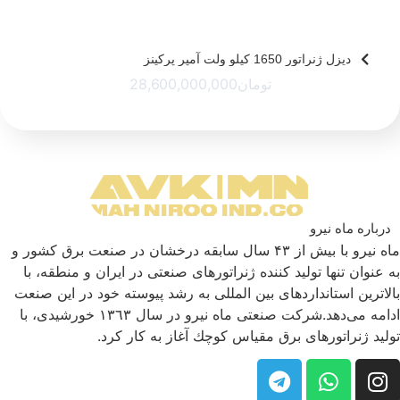
دیزل ژنراتور 1650 کیلو ولت آمپر پرکینز
تومان
28,600,000,000
درباره ماه نیرو
ماه نیرو با بیش از ۴۳ سال سابقه درخشان در صنعت برق كشور و
به عنوان تنها تولید كننده ژنراتورهای صنعتی در ایران و منطقه، با
بالاترین استانداردهای بین المللی به رشد پیوسته خود در این صنعت
ادامه می‌دهد.شركت صنعتی ماه نیرو در سال ١٣٦٣ خورشیدی، با
تولید ژنراتورهای برق مقیاس كوچك آغاز به كار كرد.