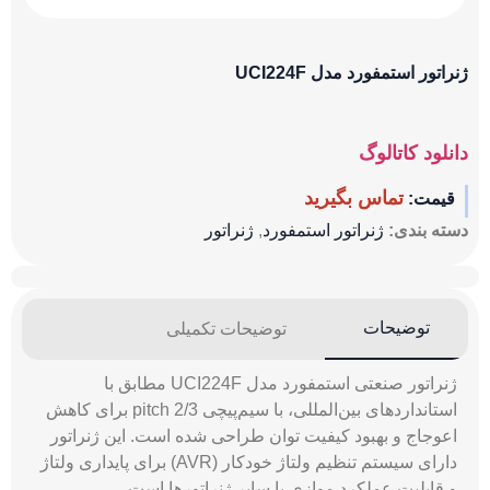
ژنراتور استمفورد مدل UCI224F
دانلود کاتالوگ
تماس بگیرید
قیمت:
دسته بندی:
ژنراتور استمفورد
,
ژنراتور
توضیحات
توضیحات تکمیلی
ژنراتور صنعتی استمفورد مدل UCI224F مطابق با
استانداردهای بین‌المللی، با سیم‌پیچی 2/3 pitch برای کاهش
اعوجاج و بهبود کیفیت توان طراحی شده است. این ژنراتور
دارای سیستم تنظیم ولتاژ خودکار (AVR) برای پایداری ولتاژ
و قابلیت عملکرد موازی با سایر ژنراتورها است.