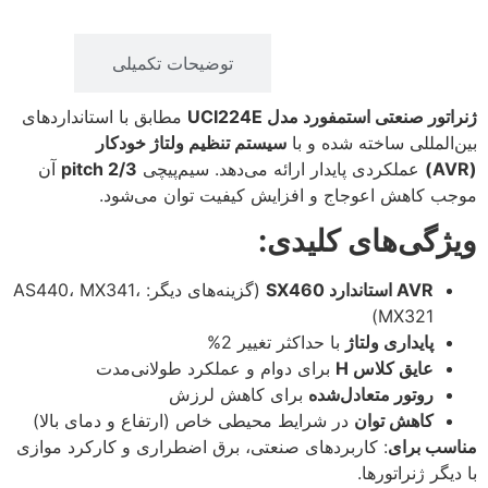
توضیحات
توضیحات تکمیلی
ژنراتور صنعتی استمفورد مدل UCI224E
مطابق با استانداردهای
بین‌المللی ساخته شده و با
سیستم تنظیم ولتاژ خودکار
(AVR)
عملکردی پایدار ارائه می‌دهد. سیم‌پیچی
2/3 pitch
آن
موجب کاهش اعوجاج و افزایش کیفیت توان می‌شود.
ویژگی‌های کلیدی:
AVR استاندارد SX460
(گزینه‌های دیگر: AS440، MX341،
MX321)
پایداری ولتاژ
با حداکثر تغییر 2%
عایق کلاس H
برای دوام و عملکرد طولانی‌مدت
روتور متعادل‌شده
برای کاهش لرزش
کاهش توان
در شرایط محیطی خاص (ارتفاع و دمای بالا)
مناسب برای
: کاربردهای صنعتی، برق اضطراری و کارکرد موازی
با دیگر ژنراتورها.