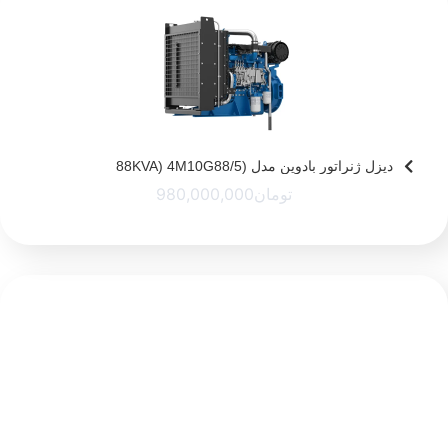
دیزل ژنراتور بادوین مدل (88KVA) 4M10G88/5
تومان
980,000,000