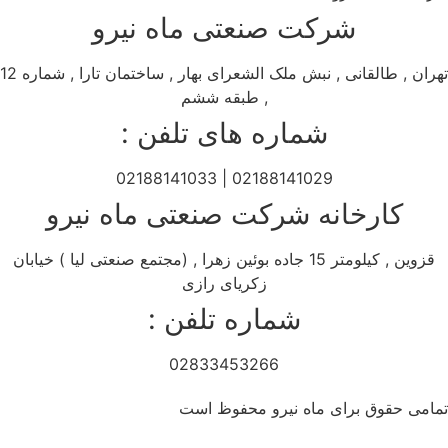
شرکت صنعتی ماه نیرو
تهران , طالقانی , نبش ملک الشعرای بهار , ساختمان تارا , شماره 12
, طبقه ششم
شماره های تلفن :
02188141029 | 02188141033
کارخانه شرکت صنعتی ماه نیرو
قزوین , کیلومتر 15 جاده بوئین زهرا , (مجتمع صنعتی لیا ) خیابان
زکریای رازی
شماره تلفن :
02833453266
تمامی حقوق برای ماه نیرو محفوظ است