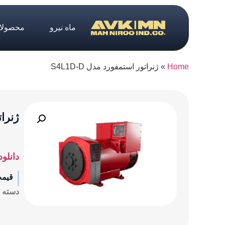
ماه نیرو
محصولا
Home
»
ژنراتور استمفورد مدل S4L1D-D
ژنراتو
دانلود
قیم
دسته ب