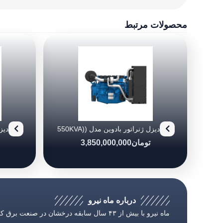
محصولات مرتبط
دیزل ژنراتور بادوین مدل (550KVA)
0/6
6M21G550/6
تومان
3,850,000,000
درباره ماه نیرو
ماه نیرو با بیش از ۴۳ سال سابقه درخشان در صنعت بر