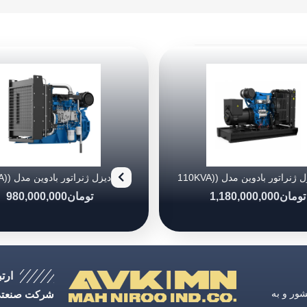
دیزل ژنراتور بادوین مدل (110KVA)
4M10G88/5
4M10G11
تومان
1,180,000,000
تومان
980,000,000
ارتب
ق كشور و به
شرکت صنعتی 