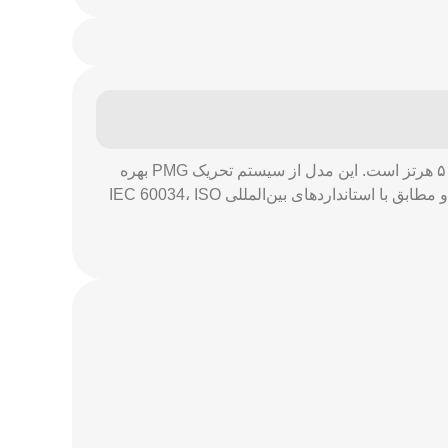
ژنراتور استمفورد S4L1D-D41 یک آلترناتور صنعتی بی‌برس با توان اسمی ۳۰۰ کاوا و توان اضطراری ۳۳۰ کاوا در فرکانس ۵۰ هرتز است. این مدل از سیستم تحریک PMG بهره
می‌برد که پایداری ولتاژ را تضمین می‌کند. دارای عایق‌بندی کلاس H و طراحی مقاوم برای کار در شرایط سخت صنعتی بوده و مطابق با استانداردهای بین‌المللی IEC 60034، ISO