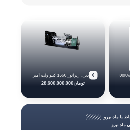
دیزل ژنراتور بادوین مدل (88KVA)
دیزل ژنراتور 1650 کیلو ولت آمپر
پرکینز
تومان
28,600,000,000
اط با ماه نیرو
ماه نیرو