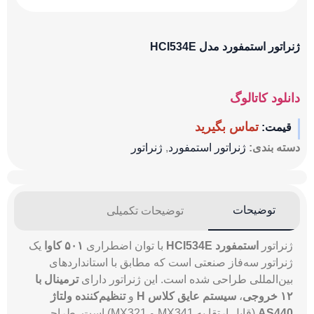
ژنراتور استمفورد مدل HCI534E
دانلود کاتالوگ
تماس بگیرید
قیمت:
دسته بندی:
ژنراتور استمفورد
,
ژنراتور
توضیحات
توضیحات تکمیلی
ژنراتور
استمفورد HCI534E
با توان اضطراری
۵۰۱ کاوا
یک
ژنراتور سه‌فاز صنعتی است که مطابق با استانداردهای
بین‌المللی طراحی شده است. این ژنراتور دارای
ترمینال با
۱۲ خروجی
،
سیستم عایق کلاس H
و
تنظیم‌کننده ولتاژ
AS440
(قابل ارتقا به MX341 و MX321) است. طراحی