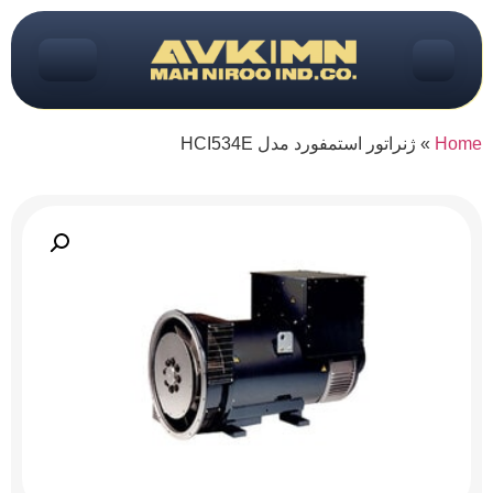
Home
»
ژنراتور استمفورد مدل HCI534E