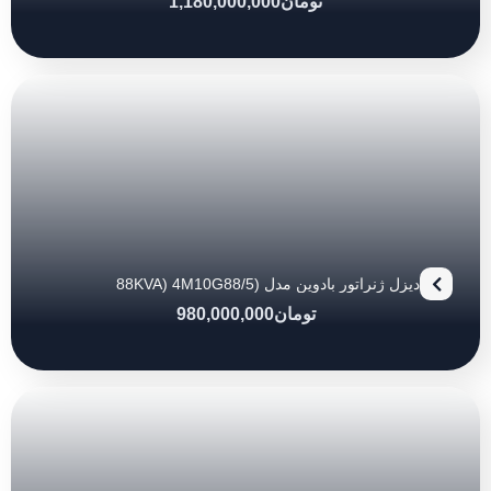
تومان
1,180,000,000
دیزل ژنراتور بادوین مدل (88KVA) 4M10G88/5
تومان
980,000,000