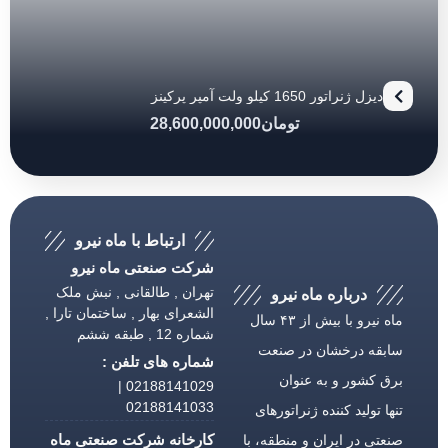
دیزل ژنراتور 1650 کیلو ولت آمپر پرکینز
تومان
28,600,000,000
ارتباط با ماه نیرو
شرکت صنعتی ماه نیرو
تهران , طالقانی , نبش ملک
درباره ماه نیرو
الشعرای بهار , ساختمان تارا ,
ماه نیرو با بیش از ۴۳ سال
شماره 12 , طبقه ششم
سابقه درخشان در صنعت
شماره های تلفن :
برق كشور و به عنوان
02188141029 |
02188141033
تنها تولید كننده ژنراتورهای
کارخانه شرکت صنعتی ماه
صنعتی در ایران و منطقه، با