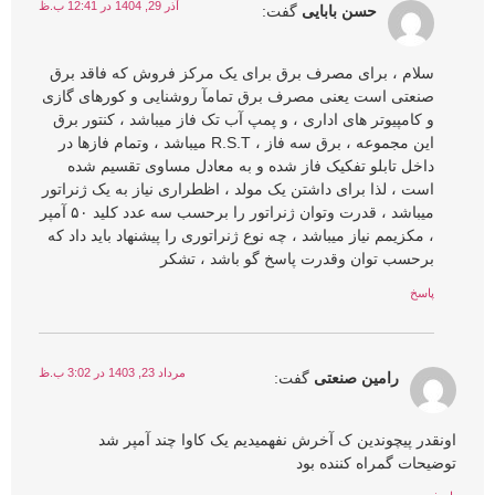
آذر 29, 1404 در 12:41 ب.ظ
حسن بابایی
گفت:
سلام ، برای مصرف برق برای یک مرکز فروش که فاقد برق
صنعتی است یعنی مصرف برق تمامآ روشنایی و کورهای گازی
و کامپیوتر های اداری ، و پمپ آب تک فاز میباشد ، کنتور برق
این مجموعه ، برق سه فاز ، R.S.T میباشد ، وتمام فازها در
داخل تابلو تفکیک فاز شده و به معادل مساوی تقسیم شده
است ، لذا برای داشتن یک مولد ، اظطراری نیاز به یک ژنراتور
میباشد ، قدرت وتوان ژنراتور را برحسب سه عدد کلید ۵۰ آمپر
، مکزیمم نیاز میباشد ، چه نوع ژنراتوری را پیشنهاد باید داد که
برحسب توان وقدرت پاسخ گو باشد ، تشکر
پاسخ
مرداد 23, 1403 در 3:02 ب.ظ
رامین صنعتی
گفت:
اونقدر پیچوندین ک آخرش نفهمیدیم یک کاوا چند آمپر شد
توضیحات گمراه کننده بود