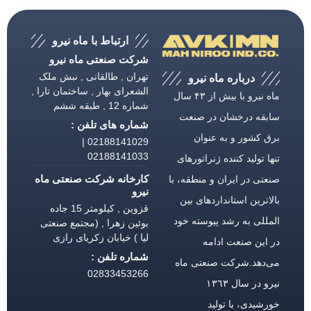
ارتباط با ماه نیرو
شرکت صنعتی ماه نیرو
تهران , طالقانی , نبش ملک
درباره ماه نیرو
الشعرای بهار , ساختمان تارا ,
ماه نیرو با بیش از ۴۳ سال
شماره 12 , طبقه ششم
سابقه درخشان در صنعت
شماره های تلفن :
برق كشور و به عنوان
02188141029 |
02188141033
تنها تولید كننده ژنراتورهای
کارخانه شرکت صنعتی ماه
صنعتی در ایران و منطقه، با
نیرو
بالاترین استانداردهای بین
قزوین , کیلومتر 15 جاده
المللی به رشد پیوسته خود
بوئین زهرا , (مجتمع صنعتی
لیا ) خیابان زکریای رازی
در این صنعت ادامه
شماره تلفن :
می‌دهد.شركت صنعتی ماه
02833453266
نیرو در سال ١٣٦٣
خورشیدی، با تولید