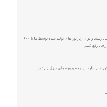
ژنراتور های تولیدی ما با انتقال تکنولوژی از شرکت AVK آلمان بصورت کاملا ایرانی و بدون استفاده از قطعات چینی به تولید می رسند و توان ژنراتور های تولید شده توسط ما تا ۶۰۰
ا را دارد. از جمه پروژه های دیزل ژنراتور