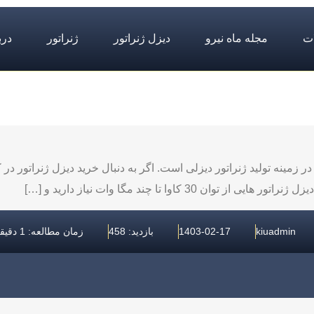
ت
مجله ماه نیرو
دیزل ژنراتور
ژنراتور
درب
زمینه تولید ژنراتور دیزلی است. اگر به دنبال خرید دیزل ژنراتور در
3 کاوا تا چند مگا وات نیاز دارید و […]
kiuadmin
1403-02-17
بازدید: 458
زمان مطالعه: 1 دقیقه