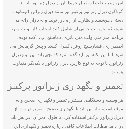
امروزه به علت استقبال خریداران از دیزل ژنراتور، انواع
گوناگون دیزل ژنراتور پرکینز نیز مانند دیزل ژنراتور اتوماتیک،
دستی، هوشمند و نظارت از راه دور تولید و به بازار ارائه می
شود، که تجهیزات جانبی آن شامل کلید انتخاب فاز، ولت متر،
برنامه آمپر متر، ولت متر، باتری، دماسنج آب، دکمه توقف
اضطراری، فشارسنج روغن، کنترل کننده و پیش گرمایش می
شود. اما این نکته نیز باید گفته شود که تجهیزات این نوع دیزل
ژنراتور، با توجه به نوع کاربرد دیزل ژنراتور با یکدیگر متفاوت
هستند.
تعمیر و نگهداری ژنراتور پرکینز
هر وسیله و دستگاهی مستلزم تعمیر و نگهداری صحیح و به
موقع است، بنابراین باید با نگهداری صحیح و تعمیر درست از
دیزل ژنراتور پرکینز استفاده کرد، تا طول عمر آن افزایش یابد.
در ادامه مطالب اطلاعات کافی درباره تعمیر و نگهداری این