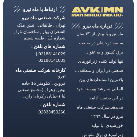
ارتباط با ماه نیرو
شرکت صنعتی ماه نیرو
تهران , طالقانی , نبش ملک
درباره ماه نیرو
الشعرای بهار , ساختمان تارا ,
ماه نیرو با بیش از ۴۳ سال
شماره 12 , طبقه ششم
سابقه درخشان در صنعت
شماره های تلفن :
برق كشور و به عنوان
02188141029 |
02188141033
تنها تولید كننده ژنراتورهای
کارخانه شرکت صنعتی ماه
صنعتی در ایران و منطقه، با
نیرو
بالاترین استانداردهای بین
قزوین , کیلومتر 15 جاده
المللی به رشد پیوسته خود
بوئین زهرا , (مجتمع صنعتی
لیا ) خیابان زکریای رازی
در این صنعت ادامه
شماره تلفن :
می‌دهد.شركت صنعتی ماه
02833453266
نیرو در سال ١٣٦٣
خورشیدی، با تولید
ژنراتورهای برق مقیاس