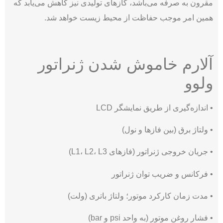
مقرون به صرفه می‌باشد، گازهای تولیدی نیز کاهش می‌یابد که
همین امر موجب حفاظت از محیط زیست خواهد شد.
آلارم‌ خاموش شدن ژنراتور
ولوو
• اندازه‌گیری از طریق نمایشگر LCD
• ولتاژ برق (بین فازها و نول)
• جریان خروجی ژنراتور (فازهای L1، L2، L3)
• فرکانس و ضریب توان ژنراتور
• مدت زمان کارکرد موتور؛ ولتاژ باتری (ولت)
• فشار روغن موتور (به واحد psi و bar)