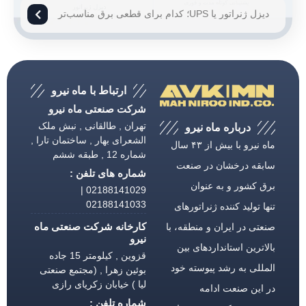
دیزل ژنراتور یا UPS؛ کدام برای قطعی برق مناسب‌تر
است؟
ارتباط با ماه نیرو
شرکت صنعتی ماه نیرو
تهران , طالقانی , نبش ملک
درباره ماه نیرو
الشعرای بهار , ساختمان تارا ,
ماه نیرو با بیش از ۴۳ سال
شماره 12 , طبقه ششم
سابقه درخشان در صنعت
شماره های تلفن :
برق كشور و به عنوان
02188141029 |
02188141033
تنها تولید كننده ژنراتورهای
کارخانه شرکت صنعتی ماه
صنعتی در ایران و منطقه، با
نیرو
بالاترین استانداردهای بین
قزوین , کیلومتر 15 جاده
المللی به رشد پیوسته خود
بوئین زهرا , (مجتمع صنعتی
لیا ) خیابان زکریای رازی
در این صنعت ادامه
شماره تلفن :