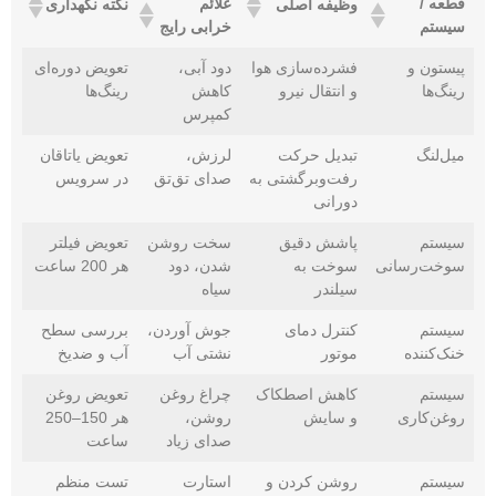
قطعه /
علائم
وظیفه اصلی
نکته نگهداری
سیستم
خرابی رایج
پیستون و
فشرده‌سازی هوا
دود آبی،
تعویض دوره‌ای
رینگ‌ها
و انتقال نیرو
کاهش
رینگ‌ها
کمپرس
میل‌لنگ
تبدیل حرکت
لرزش،
تعویض یاتاقان
رفت‌وبرگشتی به
صدای تق‌تق
در سرویس
دورانی
سیستم
پاشش دقیق
سخت روشن
تعویض فیلتر
سوخت‌رسانی
سوخت به
شدن، دود
هر 200 ساعت
سیلندر
سیاه
سیستم
کنترل دمای
جوش آوردن،
بررسی سطح
خنک‌کننده
موتور
نشتی آب
آب و ضدیخ
سیستم
کاهش اصطکاک
چراغ روغن
تعویض روغن
روغن‌کاری
و سایش
روشن،
هر 150–250
صدای زیاد
ساعت
سیستم
روشن کردن و
استارت
تست منظم