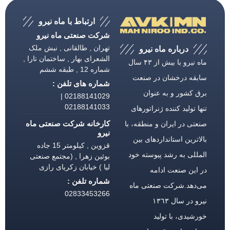
ارتباط با ماه نیرو
شرکت صنعتی ماه نیرو
تهران , طالقانی , نبش ملک
درباره ماه نیرو
الشعرای بهار , ساختمان تارا ,
ماه نیرو با بیش از ۴۳ سال
شماره 12 , طبقه ششم
سابقه درخشان در صنعت
شماره های تلفن :
برق كشور و به عنوان
02188141029 |
02188141033
تنها تولید كننده ژنراتورهای
کارخانه شرکت صنعتی ماه
صنعتی در ایران و منطقه، با
نیرو
بالاترین استانداردهای بین
قزوین , کیلومتر 15 جاده
المللی به رشد پیوسته خود
بوئین زهرا , (مجتمع صنعتی
لیا ) خیابان زکریای رازی
در این صنعت ادامه
شماره تلفن :
می‌دهد.شركت صنعتی ماه
02833453266
نیرو در سال ١٣٦٣
خورشیدی، با تولید