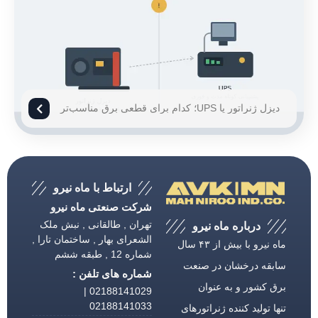
دیزل ژنراتور یا UPS؛ کدام برای قطعی برق مناسب‌تر
است؟
ارتباط با ماه نیرو
شرکت صنعتی ماه نیرو
تهران , طالقانی , نبش ملک
درباره ماه نیرو
الشعرای بهار , ساختمان تارا ,
ماه نیرو با بیش از ۴۳ سال
شماره 12 , طبقه ششم
سابقه درخشان در صنعت
شماره های تلفن :
برق كشور و به عنوان
02188141029 |
02188141033
تنها تولید كننده ژنراتورهای