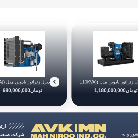
دیزل ژنراتور بادوین مدل (110KVA)
4M10G88/5
4M10G11
تومان
1,180,000,000
تومان
980,000,000
ارتب
ق كشور و به
شرکت صنعتی 