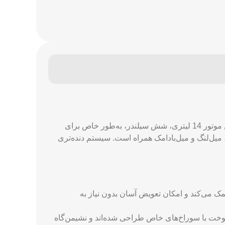
موتورهای سری NTA855 Cummins در میلیون‌ها ساعت کار در برخی از چالش‌برانگیزترین کاربردهای دنیا اثبات شده‌اند. این موتور 14 لیتری، شش سیلندر، به‌طور خاص برای
یل‌لنگ و میل‌بادامک همراه است. سیستم دنده‌تری
 می‌کند و امکان تعویض آسان بدون نیاز به
سوخت با سوراخ‌های خاص طراحی شده‌اند و نشیمن‌گاه