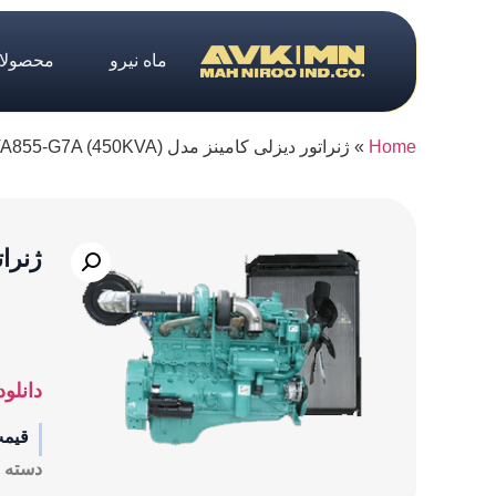
ماه نیرو
محصولا
Home
»
ژنراتور دیزلی کامینز مدل NTA855-G7A (450KVA)
ژنراتور 
دانلود
قیم
دسته ب