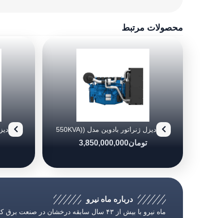
محصولات مرتبط
دیزل ژنراتور بادوین مدل (550KVA)
0/6
6M21G550/6
تومان
3,850,000,000
درباره ماه نیرو
ماه نیرو با بیش از ۴۳ سال سابقه درخشان در صنعت بر