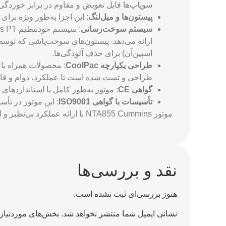
سوپاپ‌ها قابل تعویض و مقاوم در برابر خوردگی
پیستون‌ها و میل‌لنگ
: این اجزا به‌طور ویژه برا
سیستم سوخت‌رسانی
ارائه می‌دهد. پیستون‌های سوخت‌پاشی که توسط 
اسپین‌آن) برای حذف آلودگی‌ها.
طراحی یکپارچه CoolPac
طراحی و تست شده است تا عملکرد، دوام و قابلی
گواهی CE
: موتور به‌طور کامل با استانداردهای CE مطابقت دارد.
تأسیسات با گواهی ISO9001
: این موتور در تأسیساتی که دارای گواهی SO9001
موتور NTA855 Cummins با ارائه عملکرد بی‌نظیر و استحکام بالا، گزینه‌ای ایده‌آل برای کاربردهای سنگین و ژنراتورهای صنعتی است.
نقد و بررسی‌ها
هنوز بررسی‌ای ثبت نشده است.
نشانی ایمیل شما منتشر نخواهد شد.
بخش‌های موردنیاز 