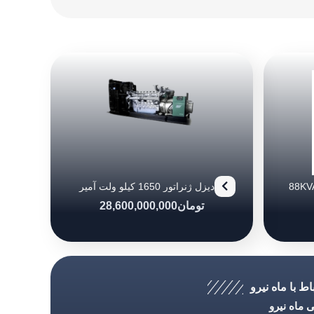
دیزل ژنراتور بادوین مدل (88KVA)
دیزل ژنراتور 1650 کیلو ولت آمپر
پرکینز
تومان
28,600,000,000
اط با ماه نیرو
ماه نیرو