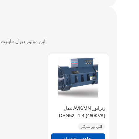
این موتور دیزل قابلیت ک
ژنراتور AVK/MN مدل
(460KVA) DSG52 L1-4
آلترناتور سازگار
مشاهده مشخصات