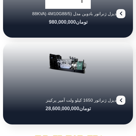
دیزل ژنراتور بادوین مدل (88KVA) 4M10G88/5
تومان
980,000,000
دیزل ژنراتور 1650 کیلو ولت آمپر پرکینز
تومان
28,600,000,000