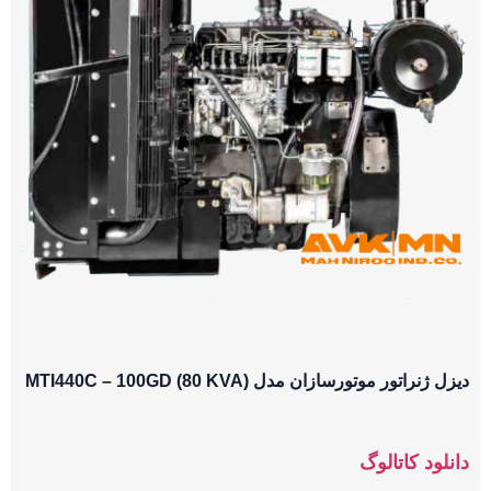
دیزل ژنراتور موتورسازان مدل MTI440C – 100GD (80 KVA)
دانلود کاتالوگ