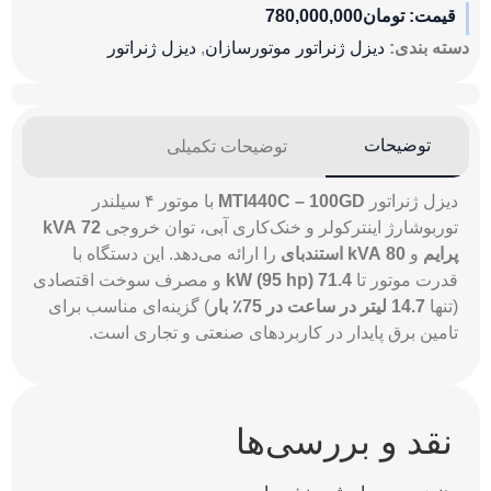
قیمت:
تومان
780,000,000
دسته بندی:
دیزل ژنراتور موتورسازان
,
دیزل ژنراتور
توضیحات
توضیحات تکمیلی
دیزل ژنراتور
MTI440C – 100GD
با موتور ۴ سیلندر
توربوشارژ اینترکولر و خنک‌کاری آبی، توان خروجی
72 kVA
پرایم
و
80 kVA استندبای
را ارائه می‌دهد. این دستگاه با
قدرت موتور تا
71.4 kW (95 hp)
و مصرف سوخت اقتصادی
(تنها
14.7 لیتر در ساعت در 75٪ بار
) گزینه‌ای مناسب برای
تامین برق پایدار در کاربردهای صنعتی و تجاری است.
نقد و بررسی‌ها