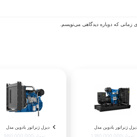
 زمانی که دوباره دیدگاهی می‌نویسم.
یزل ژنراتور بادوین مدل
دیزل ژنراتور بادوین مدل
(88KVA) 4M10G88/5
(110KVA) 4
تومان
1,180,000,000
تومان
980,000,000