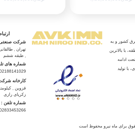
ارتباط
صنعت برق كشور و به
شرکت صنعتی م
ه، با بالاترین
, طبقه ششم
نعت ادامه
شماره های تلف
 در سال ١٣٦٣ خورشیدی، با تولید
02188141029 | 02188141033
کارخانه شرکت 
زکریای رازی
شماره تلفن :
02833453266
وق برای ماه نیرو محفوظ است