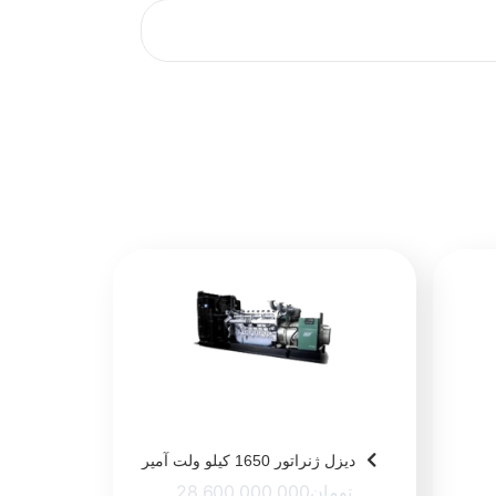
دیزل ژنراتور 1650 کیلو ولت آمپر
پرکینز
تومان
28,600,000,000