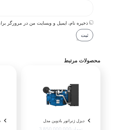
ذخیره نام، ایمیل و وبسایت من در مرورگر برای
محصولات مرتبط
دیزل ژنراتور بادوین مدل
د
M10G110/6
(550KVA) 6M21G550/6
تومان
3,850,000,000