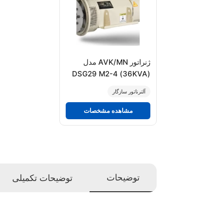
ژنراتور AVK/MN مدل
(36KVA) DSG29 M2-4
آلترناتور سازگار
مشاهده مشخصات
توضیحات
توضیحات تکمیلی