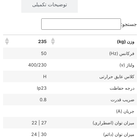
توضیحات
توضیحات تکمیلی
جستجو:
وزن (kg)
235
وزن (kg)
235
فرکانس (Hz)
50
ولتاژ (v)
400/230
کلاس عایق حرارتی
H
درجه حفاظت
Ip23
ضریب قدرت
0.8
جریان (A)
میزان توان (اضطراری)
27 | 22
میزان توان (دائم)
30 | 24