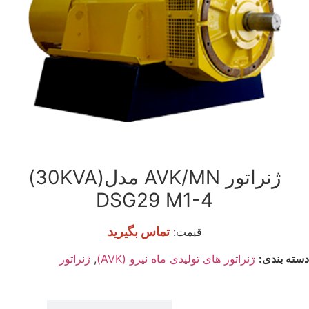
ژنراتور AVK/MN مدل(30KVA)
DSG29 M1-4
تماس بگیرید
قیمت:
دسته بندی:
ژنراتور های تولیدی ماه نیرو (AVK)
,
ژنراتور