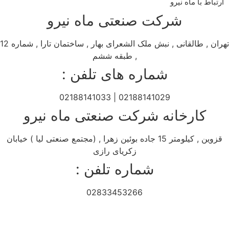
ارتباط با ماه نیرو
شرکت صنعتی ماه نیرو
تهران , طالقانی , نبش ملک الشعرای بهار , ساختمان تارا , شماره 12
, طبقه ششم
شماره های تلفن :
02188141029 | 02188141033
کارخانه شرکت صنعتی ماه نیرو
قزوین , کیلومتر 15 جاده بوئین زهرا , (مجتمع صنعتی لیا ) خیابان
زکریای رازی
شماره تلفن :
02833453266
تمامی حقوق برای ماه نیرو محفوظ است