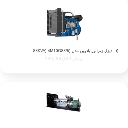
دیزل ژنراتور بادوین مدل (88KVA) 4M10G88/5
تومان
980,000,000