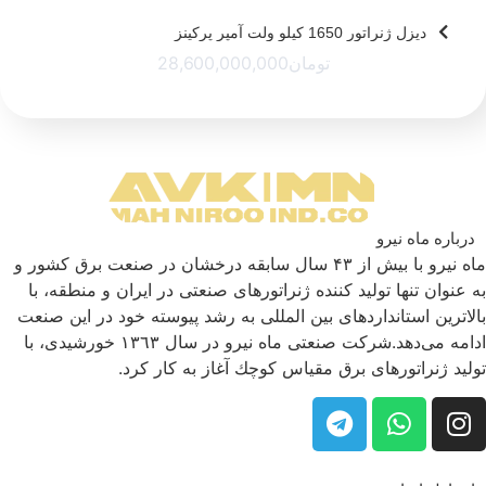
دیزل ژنراتور 1650 کیلو ولت آمپر پرکینز
تومان
28,600,000,000
درباره ماه نیرو
ماه نیرو با بیش از ۴۳ سال سابقه درخشان در صنعت برق كشور و
به عنوان تنها تولید كننده ژنراتورهای صنعتی در ایران و منطقه، با
بالاترین استانداردهای بین المللی به رشد پیوسته خود در این صنعت
ادامه می‌دهد.شركت صنعتی ماه نیرو در سال ١٣٦٣ خورشیدی، با
تولید ژنراتورهای برق مقیاس كوچك آغاز به كار كرد.