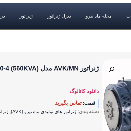
ت
مجله ماه نیرو
دیزل ژنراتور
ژنراتور
درب
ژنراتور AVK/MN مدل (560KVA) DSG62 m0-4
دانلود کاتالوگ
تماس بگیرید
قیمت:
دسته بندی:
ژنراتور های تولیدی ماه نیرو (AVK)
,
ژنرات