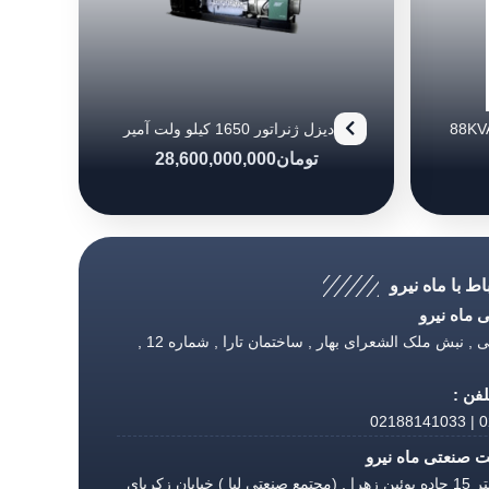
دیزل ژنراتور بادوین مدل (88KVA)
دیزل ژنراتور 1650 کیلو ولت آمپر
پرکینز
تومان
28,600,000,000
اط با ماه نیرو
ماه نیرو
تهران , طالقانی , نبش ملک الشعرای بهار , ساختمان تارا , شماره 12 ,
فن :
02
 صنعتی ماه نیرو
قزوین , کیلومتر 15 جاده بوئین زهرا , (مجتمع صنعتی لیا ) خیابان زکریای