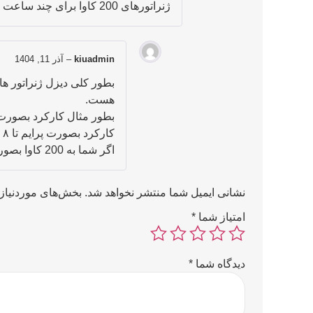
ژنراتورهای 200 کاوا برای چند ساعت مداوم کار کردن مناسب هستن یا نیاز به استراحت دارن؟
kiuadmin
–
آذر 11, 1404
بطور کلی دیزل ژنراتور ها
هست.
بطور مثال کارکرد بصورت استندبای 2 ساعت و با 
کارکرد بصورت پرایم تا ۸ ساعت در روز و دائم کار بیش از هشت ساعت در روز می‌باشد. که ماکسیمم توان خروجی در این حالت 50٪ می‌باشد.
اگر شما به 200 کاوا بصورت پرایم یا دائم کار نیاز دارید باید دیزل ژنراتوری با توان بالاتری خریداری کنید.
نشانی ایمیل شما منتشر نخواهد شد.
بخش‌های موردنیاز 
امتیاز شما
*
دیدگاه شما
*