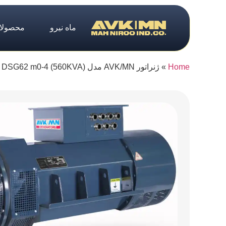
ماه نیرو
محصولا
Home
»
ژنراتور AVK/MN مدل (560KVA) DSG62 m0-4