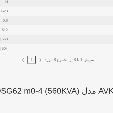
H
Ip23
0.8
812
560 | 448
504 | 403
نمایش 1 تا 8 از مجموع 8 مورد
❮
1
❯