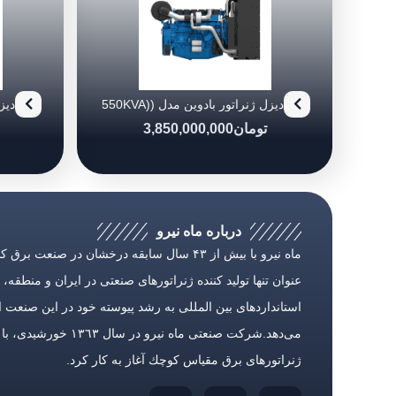
دیزل ژنراتور بادوین مدل (550KVA)
0/6
6M21G550/6
تومان
3,850,000,000
درباره ماه نیرو
ماه نیرو با بیش از ۴۳ سال سابقه درخشان در صنعت بر
عنوان تنها تولید كننده ژنراتورهای صنعتی در ایران و منطقه، با
استانداردهای بین المللی به رشد پیوسته خود در این صنعت ا
می‌دهد.شركت صنعتی ماه نیرو در سال ١٣٦٣ خور
ژنراتورهای برق مقیاس كوچك آغاز به كار كرد.