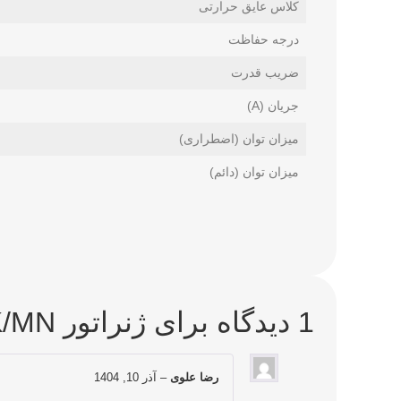
کلاس عایق حرارتی
درجه حفاظت
ضریب قدرت
جریان (A)
میزان توان (اضطراری)
میزان توان (دائم)
1 دیدگاه برای
ژنراتور AVK/MN مدل (560KVA) DSG62 m0-4
رضا علوی
–
آذر 10, 1404