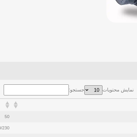
نمایش محتویات
جستجو:
50
0/230