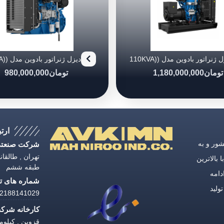
دیزل ژنراتور بادوین مدل (110KVA)
4M10G88/5
4M10G11
تومان
1,180,000,000
تومان
980,000,000
ارتب
ق كشور و به
شرکت صنعتی 
 بالاترین
طبقه ششم
دامه
شماره های تل
شیدی، با تولید
188141029 | 02188141033
کارخانه شرکت