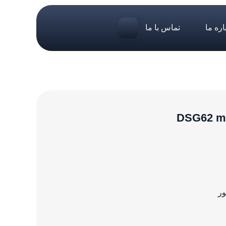
اره ما
تماس با ما
ور