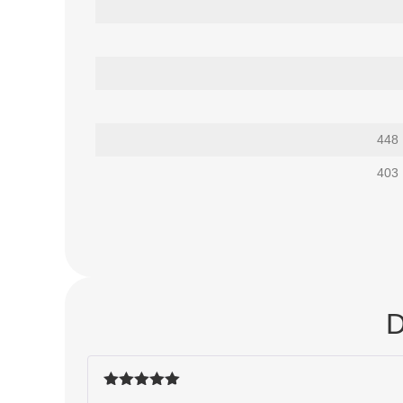
امتیاز
5
از