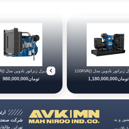
دیزل ژنراتور بادوین مدل (110KVA)
4M10G88/5
4M10G11
تومان
1,180,000,000
تومان
980,000,000
ارتب
ق كشور و به
شرکت صنعتی 
 بالاترین