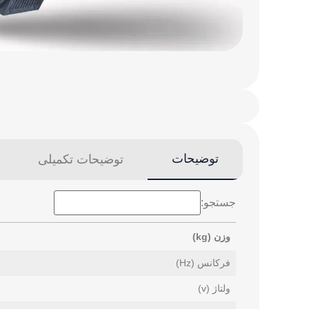
توضیحات
توضیحات تکمیلی
جستجو:
وزن (kg)
وزن (kg)
فرکانس (Hz)
ولتاژ (v)