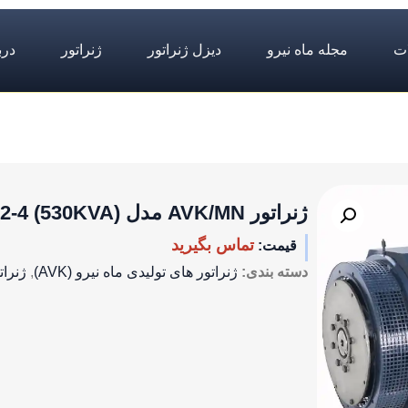
ت
مجله ماه نیرو
دیزل ژنراتور
ژنراتور
درب
ژنراتور AVK/MN مدل (530KVA) DSG52 L2-4
تماس بگیرید
قیمت:
دسته بندی:
ژنراتور های تولیدی ماه نیرو (AVK)
,
ژنرات