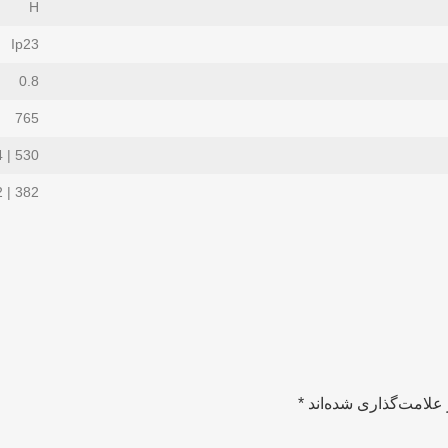
H
Ip23
0.8
765
530 | 424
382 | 382
علامت‌گذاری شده‌اند
*