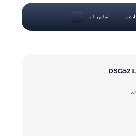
اره ما
تماس با ما
ور