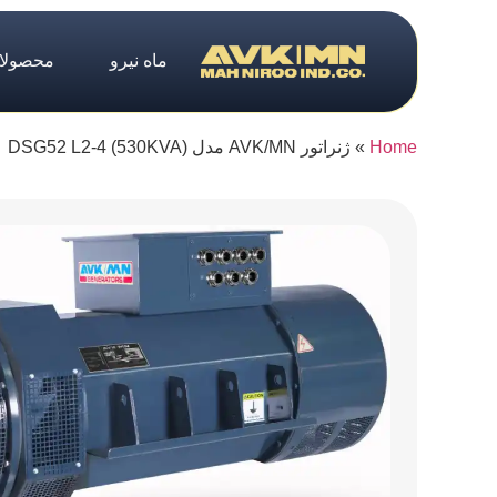
ماه نیرو
محصولا
Home
»
ژنراتور AVK/MN مدل (530KVA) DSG52 L2-4