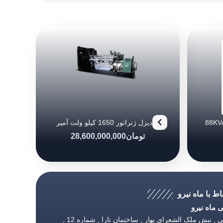
دیزل ژنراتور بادوین مدل (88KVA)
دیزل ژنراتور 1650 کیلو ولت آمپر
پرکینز
تومان
28,600,000,000
اط با ماه نیرو
ماه نیرو
تهران , طالقانی , نبش ملک الشعرای بهار , ساختمان تارا , شماره 12 ,