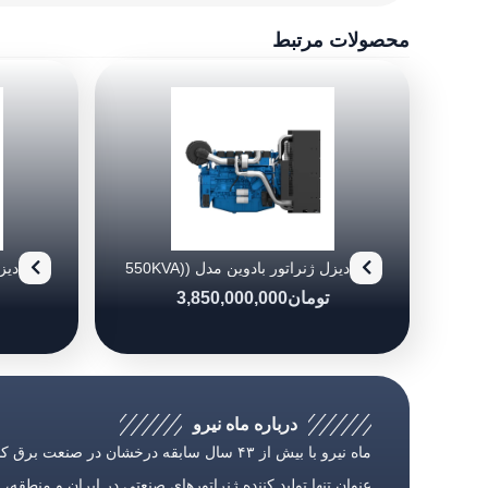
محصولات مرتبط
دیزل ژنراتور بادوین مدل (550KVA)
0/6
6M21G550/6
تومان
3,850,000,000
درباره ماه نیرو
ماه نیرو با بیش از ۴۳ سال سابقه درخشان در صنعت بر
عنوان تنها تولید كننده ژنراتورهای صنعتی در ایران و منطقه، با