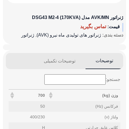
ژنراتور AVK/MN مدل (170KVA) DSG43 M2-4
تماس بگیرید
قیمت:
دسته بندی:
ژنراتور های تولیدی ماه نیرو (AVK)
,
ژنراتور
توضیحات
توضیحات تکمیلی
جستجو:
وزن (kg)
700
وزن (kg)
700
فرکانس (Hz)
50
ولتاژ (v)
400/230
کلاس عایق حرارتی
H