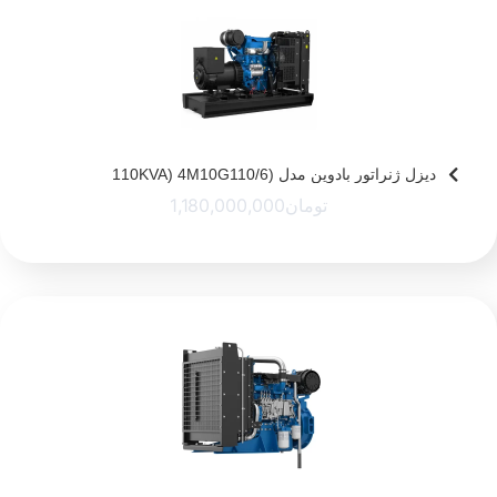
دیزل ژنراتور بادوین مدل (110KVA) 4M10G110/6
تومان
1,180,000,000