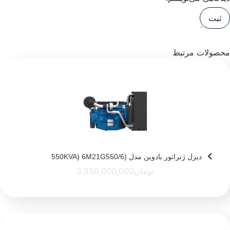
محصولات مرتبط
دیزل ژنراتور بادوین مدل (550KVA) 6M21G550/6
تومان
3,850,000,000