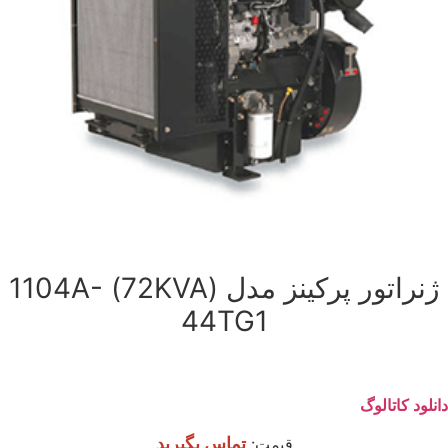
ژنراتور پرکینز مدل (72KVA) 1104A-
44TG1
دانلود کاتالوگ
تماس بگیرید
قیمت: