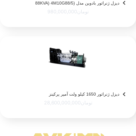
دیزل ژنراتور بادوین مدل (88KVA) 4M10G88/5
تومان
980,000,000
دیزل ژنراتور 1650 کیلو ولت آمپر پرکینز
تومان
28,600,000,000