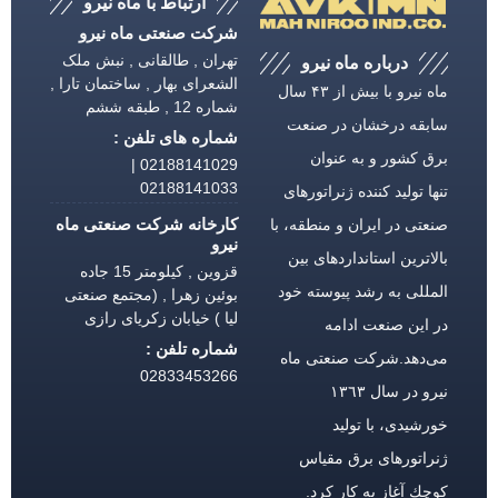
ارتباط با ماه نیرو
شرکت صنعتی ماه نیرو
تهران , طالقانی , نبش ملک
درباره ماه نیرو
الشعرای بهار , ساختمان تارا ,
ماه نیرو با بیش از ۴۳ سال
شماره 12 , طبقه ششم
سابقه درخشان در صنعت
شماره های تلفن :
برق كشور و به عنوان
02188141029 |
02188141033
تنها تولید كننده ژنراتورهای
کارخانه شرکت صنعتی ماه
صنعتی در ایران و منطقه، با
نیرو
بالاترین استانداردهای بین
قزوین , کیلومتر 15 جاده
المللی به رشد پیوسته خود
بوئین زهرا , (مجتمع صنعتی
لیا ) خیابان زکریای رازی
در این صنعت ادامه
شماره تلفن :
می‌دهد.شركت صنعتی ماه
02833453266
نیرو در سال ١٣٦٣
خورشیدی، با تولید
ژنراتورهای برق مقیاس
كوچك آغاز به كار كرد.