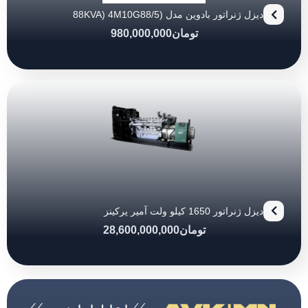
دیزل ژنراتور بادوین مدل (88KVA) 4M10G88/5
تومان
980,000,000
دیزل ژنراتور 1650 کیلو ولت آمپر پرکینز
تومان
28,600,000,000