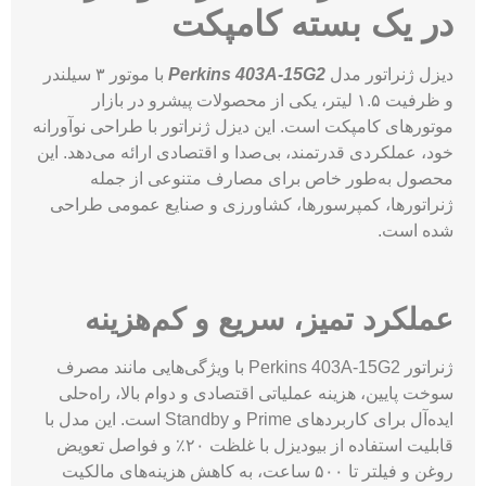
در یک بسته کامپکت
دیزل ژنراتور مدل
Perkins 403A-15G2
با موتور ۳ سیلندر
و ظرفیت ۱.۵ لیتر، یکی از محصولات پیشرو در بازار
موتورهای کامپکت است. این دیزل ژنراتور با طراحی نوآورانه
خود، عملکردی قدرتمند، بی‌صدا و اقتصادی ارائه می‌دهد. این
محصول به‌طور خاص برای مصارف متنوعی از جمله
ژنراتورها، کمپرسورها، کشاورزی و صنایع عمومی طراحی
شده است.
عملکرد تمیز، سریع و کم‌هزینه
ژنراتور Perkins 403A-15G2 با ویژگی‌هایی مانند مصرف
سوخت پایین، هزینه عملیاتی اقتصادی و دوام بالا، راه‌حلی
ایده‌آل برای کاربردهای Prime و Standby است. این مدل با
قابلیت استفاده از بیودیزل با غلظت ۲۰٪ و فواصل تعویض
روغن و فیلتر تا ۵۰۰ ساعت، به کاهش هزینه‌های مالکیت