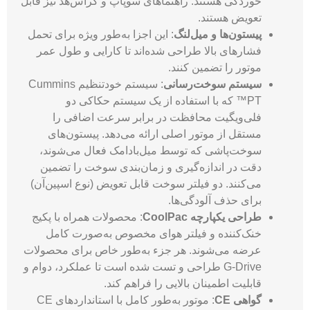
خوردگی هستند. راهنماهای سوپاپ و کراس‌هد نیز قابل
تعویض هستند.
پیستون‌ها و میل‌لنگ
: این اجزا به‌طور ویژه برای تحمل
فشارهای بالا طراحی شده‌اند تا کارایی و طول عمر
موتور را تضمین کنند.
سیستم سوخت‌رسانی
: سیستم خودتنظیم Cummins
PT™ که با استفاده از یک سیستم حکاکی دو
فلی‌ویگیت محافظت در برابر سرعت اضافی را
مستقل از موتور اصلی ارائه می‌دهد. پیستون‌های
سوخت‌پاشی که توسط میل‌بادامک فعال می‌شوند،
دقت در اندازه‌گیری و زمان‌بندی سوخت را تضمین
می‌کنند. دو فیلتر سوخت قابل تعویض (نوع اسپین‌آن)
برای حذف آلودگی‌ها.
طراحی یکپارچه CoolPac
: محصولات همراه با پکیج
خنک‌کننده و فیلتر هوای مخصوص به‌صورت کامل
عرضه می‌شوند. هر جزء به‌طور خاص برای محصولات
G-Drive طراحی و تست شده است تا عملکرد، دوام و
قابلیت اطمینان بالایی را فراهم کند.
گواهی CE
: موتور به‌طور کامل با استانداردهای CE