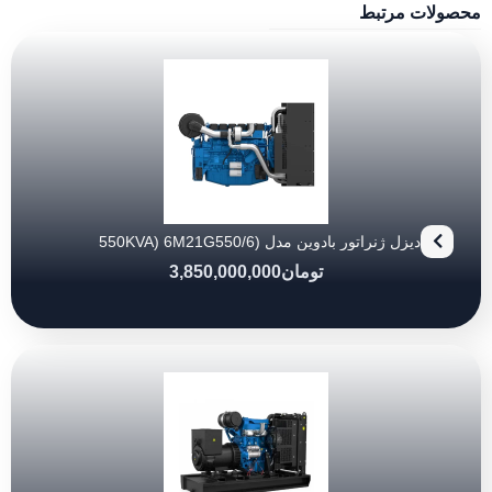
محصولات مرتبط
دیزل ژنراتور بادوین مدل (550KVA) 6M21G550/6
تومان
3,850,000,000