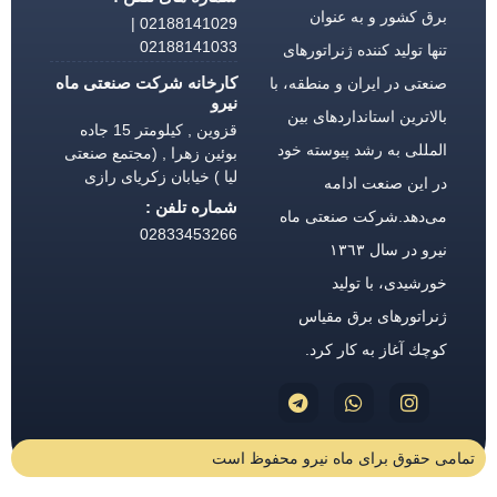
برق كشور و به عنوان
02188141029 |
02188141033
تنها تولید كننده ژنراتورهای
کارخانه شرکت صنعتی ماه
صنعتی در ایران و منطقه، با
نیرو
بالاترین استانداردهای بین
قزوین , کیلومتر 15 جاده
المللی به رشد پیوسته خود
بوئین زهرا , (مجتمع صنعتی
لیا ) خیابان زکریای رازی
در این صنعت ادامه
شماره تلفن :
می‌دهد.شركت صنعتی ماه
02833453266
نیرو در سال ١٣٦٣
خورشیدی، با تولید
ژنراتورهای برق مقیاس
كوچك آغاز به كار كرد.
تمامی حقوق برای ماه نیرو محفوظ است