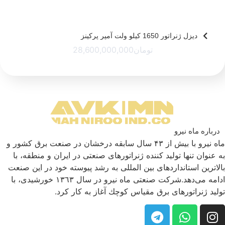
دیزل ژنراتور 1650 کیلو ولت آمپر پرکینز
تومان
28,600,000,000
درباره ماه نیرو
ماه نیرو با بیش از ۴۳ سال سابقه درخشان در صنعت برق كشور و
به عنوان تنها تولید كننده ژنراتورهای صنعتی در ایران و منطقه، با
بالاترین استانداردهای بین المللی به رشد پیوسته خود در این صنعت
ادامه می‌دهد.شركت صنعتی ماه نیرو در سال ١٣٦٣ خورشیدی، با
تولید ژنراتورهای برق مقیاس كوچك آغاز به كار كرد.