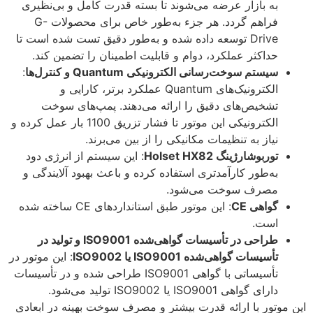
به بازار عرضه می‌شوند تا بسته قدرت کامل و بی‌نظیری
فراهم گردد. هر جزء به‌طور خاص برای محصولات G-
Drive توسعه داده شده و به‌طور دقیق تست شده است تا
حداکثر عملکرد، دوام و قابلیت اطمینان را تضمین کند.
سیستم سوخت‌رسانی الکترونیکی Quantum و کنترل‌ها
:
الکترونیک‌های Quantum عملکرد برتر، کارایی و
تشخیص‌های دقیق را ارائه می‌دهند. پمپ‌های سوخت
الکترونیکی این موتور تا فشار تزریق 1100 بار عمل کرده و
نیاز به تنظیمات مکانیکی را از بین می‌برند.
توربوشارژینگ Holset HX82
: این سیستم از انرژی دود
به‌طور کارآمدتری استفاده کرده و باعث بهبود آلایندگی و
مصرف سوخت می‌شود.
گواهی CE
: این موتور طبق استانداردهای CE ساخته شده
است.
طراحی در تأسیسات گواهی‌شده ISO9001 و تولید در
تأسیسات گواهی‌شده ISO9001 یا ISO9002
: این موتور در
تأسیساتی با گواهی ISO9001 طراحی شده و در تأسیسات
دارای گواهی ISO9001 یا ISO9002 تولید می‌شود.
این موتور با ارائه قدرت بیشتر و مصرف سوخت بهینه در ابعادی