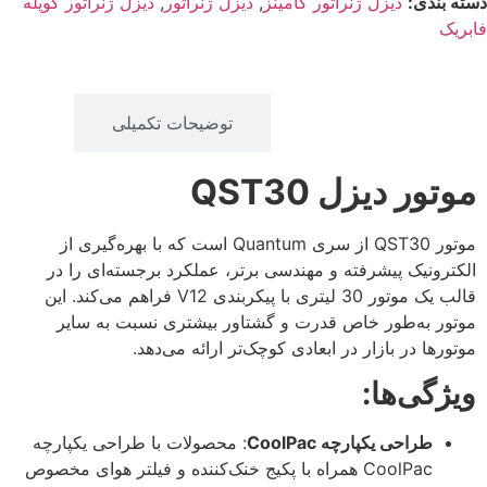
دسته بندی:
دیزل ژنراتور کامینز
,
دیزل ژنراتور
,
دیزل ژنراتور کوپله
فابریک
توضیحات
توضیحات تکمیلی
موتور دیزل QST30
موتور QST30 از سری Quantum است که با بهره‌گیری از
الکترونیک پیشرفته و مهندسی برتر، عملکرد برجسته‌ای را در
قالب یک موتور 30 لیتری با پیکربندی V12 فراهم می‌کند. این
موتور به‌طور خاص قدرت و گشتاور بیشتری نسبت به سایر
موتورها در بازار در ابعادی کوچک‌تر ارائه می‌دهد.
ویژگی‌ها:
طراحی یکپارچه CoolPac
: محصولات با طراحی یکپارچه
CoolPac همراه با پکیج خنک‌کننده و فیلتر هوای مخصوص