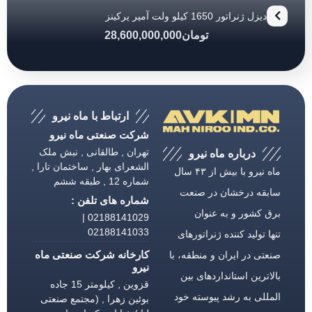
دیزل ژنراتور 1650 کیلو ولت آمپر پرکینز
تومان
28,600,000,000
ارتباط با ماه نیرو
شرکت صنعتی ماه نیرو
تهران , طالقانی , نبش ملک
درباره ماه نیرو
الشعرای بهار , ساختمان تارا ,
ماه نیرو با بیش از ۴۳ سال
شماره 12 , طبقه ششم
سابقه درخشان در صنعت
شماره های تلفن :
برق كشور و به عنوان
02188141029 |
02188141033
تنها تولید كننده ژنراتورهای
کارخانه شرکت صنعتی ماه
صنعتی در ایران و منطقه، با
نیرو
بالاترین استانداردهای بین
قزوین , کیلومتر 15 جاده
المللی به رشد پیوسته خود
بوئین زهرا , (مجتمع صنعتی