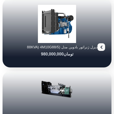
دیزل ژنراتور بادوین مدل (88KVA) 4M10G88/5
تومان
980,000,000