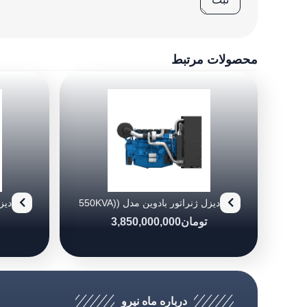
محصولات مرتبط
دیزل ژنراتور بادوین مدل (550KVA)
0/6
6M21G550/6
تومان
3,850,000,000
درباره ماه نیرو