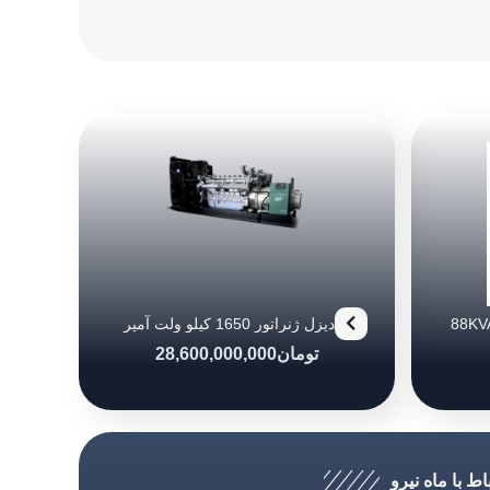
دیزل ژنراتور بادوین مدل (88KVA)
دیزل ژنراتور 1650 کیلو ولت آمپر
پرکینز
تومان
28,600,000,000
اط با ماه نیرو