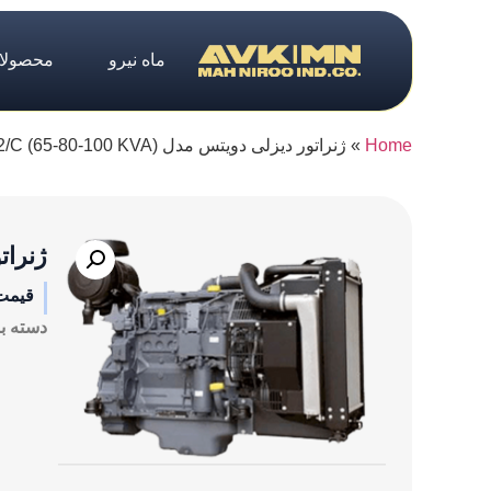
ماه نیرو
محصولا
Home
»
ژنراتور دیزلی دویتس مدل (BF4M2012/C (65-80-100 KVA
ژنراتور د
قیمت
دسته ب