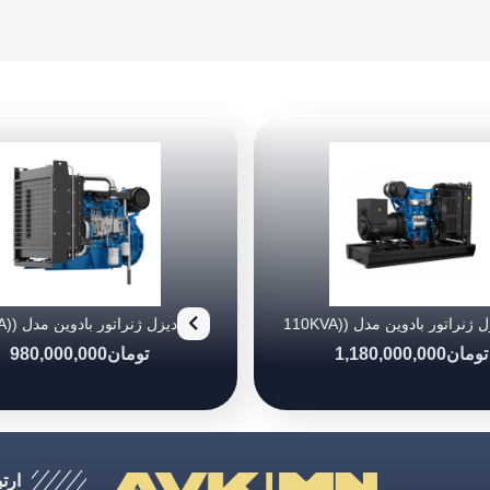
دیزل ژنراتور بادوین مدل (110KVA)
4M10G88/5
4M10G11
تومان
1,180,000,000
تومان
980,000,000
ارتب